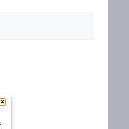
ID
nte