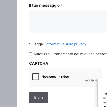
Il tuo messaggio
*
Si
Si legga l'
informativa sulla privacy
legga
l'informativa
Autorizzo il trattamento dei miei dati person
sulla
CAPTCHA
privacy
*
Per
mem
tec
uni