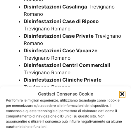
Disinfestazioni Casalinga
Trevignano
Romano
Disinfestazioni Case di Riposo
Trevignano Romano
Disinfestazioni Case Private
Trevignano
Romano
Disinfestazioni Case Vacanze
Trevignano Romano
Disinfestazioni Centri Commerciali
Trevignano Romano
Disinfestazioni Cliniche Private
Trevignano Romano
Gestisci Consenso Cookie
Disinfestazioni come avviene
Per fornire le migliori esperienze, utilizziamo tecnologie come i cookie
Trevignano Romano
per memorizzare e/o accedere alle informazioni del dispositivo. Il
Disinfestazioni come si fa
Trevignano
consenso a queste tecnologie ci permetterà di elaborare dati come il
Romano
comportamento di navigazione o ID unici su questo sito. Non
acconsentire o ritirare il consenso può influire negativamente su alcune
Disinfestazioni Condomini
Trevignano
caratteristiche e funzioni.