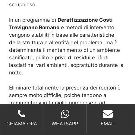
scrupoloso.
In un programma di
Derattizzazione Costi
Trevignano Romano
e metodi di intervento
vengono stabiliti in base alle caratteristiche
della struttura e all’entità del problema, ma è
determinante il mantenimento di un ambiente
sanificato, pulito e privo di residui e rifiuti
lasciati nei vari ambienti, soprattutto durante la
notte.
Eliminare totalmente la presenza dei roditori è
sempre molto difficile, poiché tendono a
frammentarsi in famiglie numerose e ad
infestare tutti gli spazi di una struttura:
l’impegno nel rispettare le regole di igiene e di
CHIAMA ORA
WHATSAPP
EMAIL
pulizia è di sicuro aiuto nell’ottenere un risultato
soddisfacente e di lunga durata nel tempo.