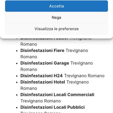
Romano
Accetta
Disinfestazioni Domenica
Trevignano
Romano
Nega
Disinfestazioni Economica
Trevignano
Romano
Visualizza le preferenze
Disinfestazioni Enti
Trevignano Romano
Disinfestazioni Festivi
Trevignano
Romano
Disinfestazioni Fiere
Trevignano
Romano
Disinfestazioni Garage
Trevignano
Romano
Disinfestazioni H24
Trevignano Romano
Disinfestazioni Hotel
Trevignano
Romano
Disinfestazioni Locali Commerciali
Trevignano Romano
Disinfestazioni Locali Pubblici