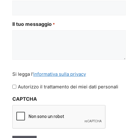
Il tuo messaggio
*
Si
Si legga l'
informativa sulla privacy
legga
l'informativa
Autorizzo il trattamento dei miei dati personali
sulla
CAPTCHA
privacy
*