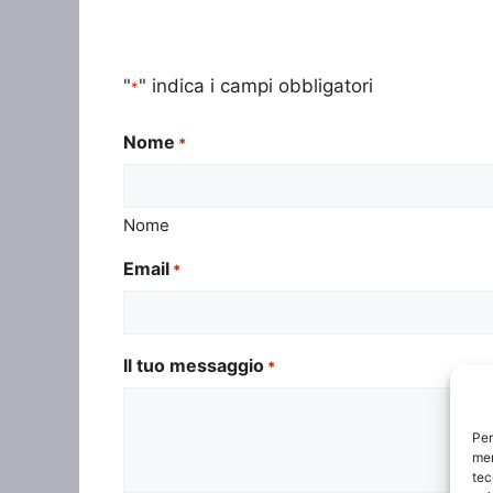
"
" indica i campi obbligatori
*
Nome
*
Nome
Email
*
Il tuo messaggio
*
Per
mem
tec