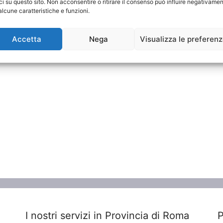
ci su questo sito. Non acconsentire o ritirare il consenso può influire negativame
alcune caratteristiche e funzioni.
Accetta
Nega
Visualizza le preferen
li
I nostri servizi in Provincia di Roma
P