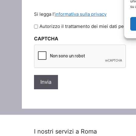
uni
su 
Si
Si legga l’
informativa sulla privacy
legga
l'informativa
Autorizzo il trattamento dei miei dati persona
sulla
CAPTCHA
privacy
*
I nostri servizi a Roma