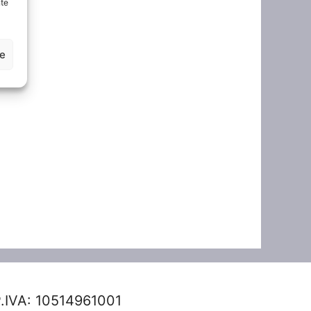
nte
ze
.IVA: 10514961001