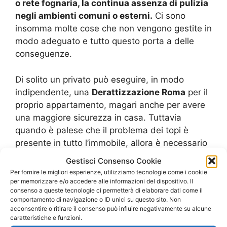
o rete fognaria, la continua assenza di pulizia
negli ambienti comuni o esterni.
Ci sono
insomma molte cose che non vengono gestite in
modo adeguato e tutto questo porta a delle
conseguenze.
Di solito un privato può eseguire, in modo
indipendente, una
Derattizzazione Roma
per il
proprio appartamento, magari anche per avere
una maggiore sicurezza in casa. Tuttavia
quando è palese che il problema dei topi è
presente in tutto l’immobile, allora è necessario
che sia l’amministratore che provveda a questo
Gestisci Consenso Cookie
intervento.
Per fornire le migliori esperienze, utilizziamo tecnologie come i cookie
per memorizzare e/o accedere alle informazioni del dispositivo. Il
consenso a queste tecnologie ci permetterà di elaborare dati come il
Ovviamente tutti gli
appartamenti devono
comportamento di navigazione o ID unici su questo sito. Non
pagare una propria quota che contribuisca al
acconsentire o ritirare il consenso può influire negativamente su alcune
caratteristiche e funzioni.
costo dell’intervento generale
. Comunque ci