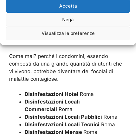
sono delle richieste che devono essere
Accetta
rispettate. Quando un condominio non vuole
provvedere a tale intervento, nonostante sia
Nega
palese che c’è né la necessità, una sola persona
potrà
denunciare la situazione alle autorità
Visualizza le preferenze
competenti
.
Come mai? perché i condomini, essendo
composti da una grande quantità di utenti che
vi vivono, potrebbe diventare dei focolai di
malattie contagiose.
Disinfestazioni Hotel
Roma
Disinfestazioni Locali
Commerciali
Roma
Disinfestazioni Locali Pubblici
Roma
Disinfestazioni Locali Tecnici
Roma
Disinfestazioni Mense
Roma