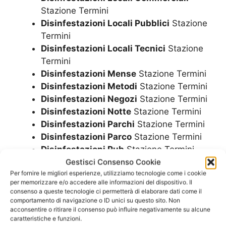
Stazione Termini
Disinfestazioni Locali Pubblici
Stazione
Termini
Disinfestazioni Locali Tecnici
Stazione
Termini
Disinfestazioni Mense
Stazione Termini
Disinfestazioni Metodi
Stazione Termini
Disinfestazioni Negozi
Stazione Termini
Disinfestazioni Notte
Stazione Termini
Disinfestazioni Parchi
Stazione Termini
Disinfestazioni Parco
Stazione Termini
Disinfestazioni Pub
Stazione Termini
Disinfestazioni Residence
Stazione
Gestisci Consenso Cookie
Per fornire le migliori esperienze, utilizziamo tecnologie come i cookie
Termini
per memorizzare e/o accedere alle informazioni del dispositivo. Il
Disinfestazioni Ristorante
Stazione
consenso a queste tecnologie ci permetterà di elaborare dati come il
Termini
comportamento di navigazione o ID unici su questo sito. Non
acconsentire o ritirare il consenso può influire negativamente su alcune
Disinfestazioni Ristoranti
Stazione
caratteristiche e funzioni.
Termini