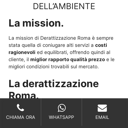
DELL’AMBIENTE
La mission.
La mission di Derattizzazione Roma è sempre
stata quella di coniugare alti servizi a
costi
ragionevoli
ed equilibrati, offrendo quindi al
cliente, il
miglior rapporto qualità prezzo
e le
migliori condizioni trovabili sul mercato.
La derattizzazione
Roma.
Lavorare nel settore della
derattizzazione
CHIAMA ORA
WHATSAPP
EMAIL
Roma
è da sempre stata una sfida per la nostra
società, una sfida al cambiamento al saper