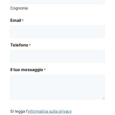
Cognome
Email
*
Telefono
*
Il tuo messaggio
*
Si
Si legga l'
informativa sulla privacy
legga