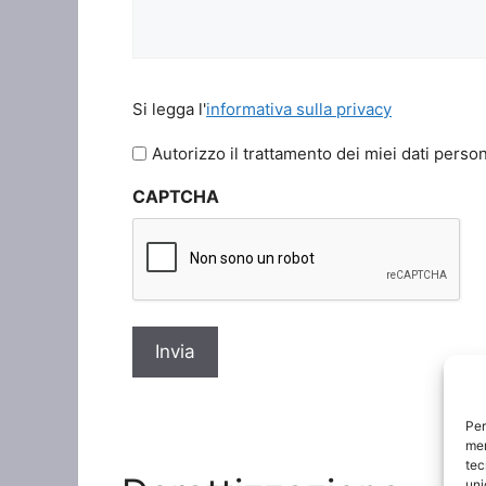
Si
Si legga l'
informativa sulla privacy
legga
l'informativa
Autorizzo il trattamento dei miei dati person
sulla
CAPTCHA
privacy
*
Per
mem
tec
uni