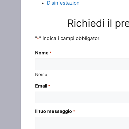
Disinfestazioni
Richiedi il p
"
" indica i campi obbligatori
*
Nome
*
Nome
Email
*
Il tuo messaggio
*