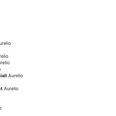
relio
elio
relio
o
iali
Aurelio
st
Aurelio
o