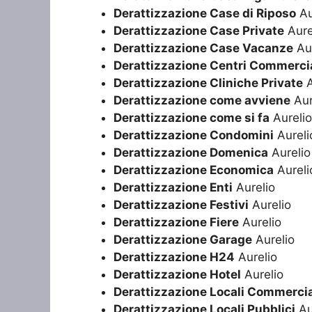
Derattizzazione Case di Riposo
Au
Derattizzazione Case Private
Aure
Derattizzazione Case Vacanze
Aur
Derattizzazione Centri Commercia
Derattizzazione Cliniche Private
A
Derattizzazione come avviene
Aur
Derattizzazione come si fa
Aurelio
Derattizzazione Condomini
Aureli
Derattizzazione Domenica
Aurelio
Derattizzazione Economica
Aureli
Derattizzazione Enti
Aurelio
Derattizzazione Festivi
Aurelio
Derattizzazione Fiere
Aurelio
Derattizzazione Garage
Aurelio
Derattizzazione H24
Aurelio
Derattizzazione Hotel
Aurelio
Derattizzazione Locali Commercia
Derattizzazione Locali Pubblici
Au