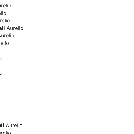
relio
lio
elio
li
Aurelio
urelio
elio
o
o
li
Aurelio
relio