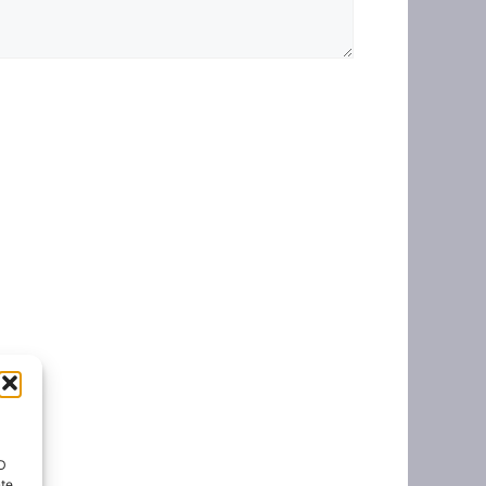
ID
nte