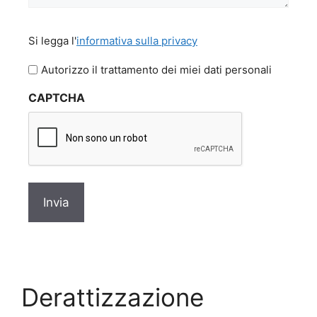
Si
Si legga l'
informativa sulla privacy
legga
l'informativa
Autorizzo il trattamento dei miei dati personali
sulla
CAPTCHA
privacy
*
Derattizzazione