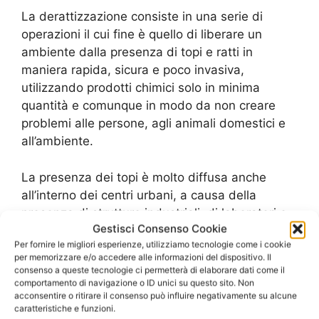
La derattizzazione consiste in una serie di
operazioni il cui fine è quello di liberare un
ambiente dalla presenza di topi e ratti in
maniera rapida, sicura e poco invasiva,
utilizzando prodotti chimici solo in minima
quantità e comunque in modo da non creare
problemi alle persone, agli animali domestici e
all’ambiente.
La presenza dei topi è molto diffusa anche
all’interno dei centri urbani, a causa della
presenza di strutture industriali, di laboratori e
Gestisci Consenso Cookie
magazzini in cui si lavorano sostanze e prodotti
Per fornire le migliori esperienze, utilizziamo tecnologie come i cookie
alimentari, ma anche di aree degradate, fossati,
per memorizzare e/o accedere alle informazioni del dispositivo. Il
canali e discariche.
consenso a queste tecnologie ci permetterà di elaborare dati come il
comportamento di navigazione o ID unici su questo sito. Non
acconsentire o ritirare il consenso può influire negativamente su alcune
Per la
Derattizzazione Costi Pantano
e
caratteristiche e funzioni.