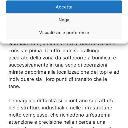
modalità di intervento possono variare in
Accetta
relazione al tipo di struttura nella quale è
necessario intervenire, all’entità
Nega
dell’infestazione, al numero degli interventi e
così via.
Visualizza le preferenze
Normalmente, un intervento di derattizzazione
consiste prima di tutto in un sopralluogo
accurato della zona da sottoporre a bonifica, e
successivamente in una serie di operazioni
mirate dapprima alla localizzazione dei topi e ad
individuare sia i loro punti di transito che le
tane.
Le maggiori difficoltà si incontrano soprattutto
nelle strutture industriali e nelle infrastrutture
molto complesse, che richiedono un’estrema
attenzione e precisione nella ricerca e una