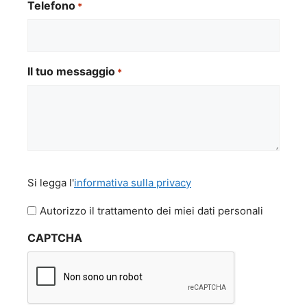
Telefono
*
Il tuo messaggio
*
Si
Si legga l'
informativa sulla privacy
legga
l'informativa
Autorizzo il trattamento dei miei dati personali
sulla
CAPTCHA
privacy
*