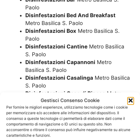
Paolo
Disinfestazioni Bed And Breakfast
Metro Basilica S. Paolo
Disinfestazioni Box
Metro Basilica S.
Paolo
Disinfestazioni Cantine
Metro Basilica
S. Paolo
Disinfestazioni Capannoni
Metro
Basilica S. Paolo
Disinfestazioni Casalinga
Metro Basilica
S. Paolo
Disinfestazioni Case di Riposo
Metro
Gestisci Consenso Cookie
Basilica S. Paolo
Per fornire le migliori esperienze, utilizziamo tecnologie come i cookie
Disinfestazioni Case Private
Metro
per memorizzare e/o accedere alle informazioni del dispositivo. Il
Basilica S. Paolo
consenso a queste tecnologie ci permetterà di elaborare dati come il
Disinfestazioni Case Vacanze
Metro
comportamento di navigazione o ID unici su questo sito. Non
acconsentire o ritirare il consenso può influire negativamente su alcune
Basilica S. Paolo
caratteristiche e funzioni.