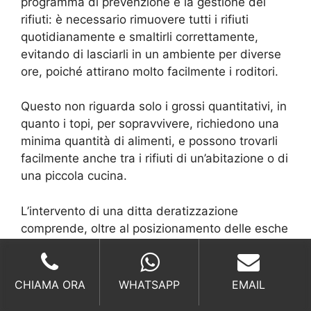
programma di prevenzione è la gestione dei
rifiuti: è necessario rimuovere tutti i rifiuti
quotidianamente e smaltirli correttamente,
evitando di lasciarli in un ambiente per diverse
ore, poiché attirano molto facilmente i roditori.
Questo non riguarda solo i grossi quantitativi, in
quanto i topi, per sopravvivere, richiedono una
minima quantità di alimenti, e possono trovarli
facilmente anche tra i rifiuti di un’abitazione o di
una piccola cucina.
L’intervento di una ditta deratizzazione
comprende, oltre al posizionamento delle esche
e delle trappole, il monitoraggio e controllo
costante, per verificare l’effettivo
allontanamento dei topi e ridurre al minimo il
CHIAMA ORA
WHATSAPP
EMAIL
rischio che possano ripresentarsi.