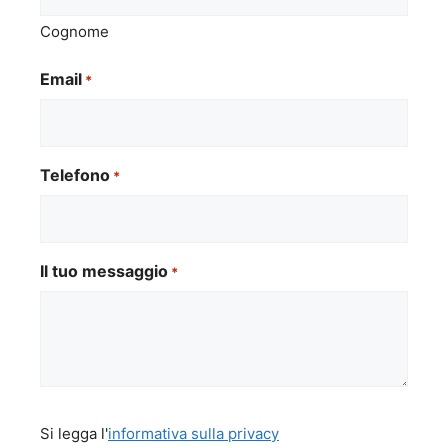
Cognome
Email
*
Telefono
*
Il tuo messaggio
*
Si
Si legga l'
informativa sulla privacy
legga