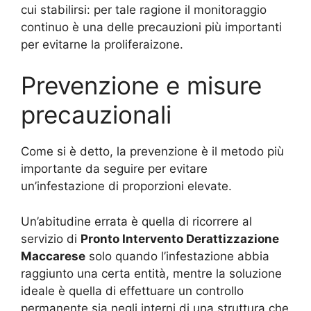
cui stabilirsi: per tale ragione il monitoraggio
continuo è una delle precauzioni più importanti
per evitarne la proliferaizone.
Prevenzione e misure
precauzionali
Come si è detto, la prevenzione è il metodo più
importante da seguire per evitare
un’infestazione di proporzioni elevate.
Un’abitudine errata è quella di ricorrere al
servizio di
Pronto Intervento Derattizzazione
Maccarese
solo quando l’infestazione abbia
raggiunto una certa entità, mentre la soluzione
ideale è quella di effettuare un controllo
permanente sia negli interni di una struttura che