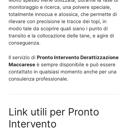
Molto spesso viene utilizzata, durante la fase di
monitoraggio e ricerca, una polvere speciale,
totalmente innocua e atossica, che permette di
rilevare con precisione le tracce dei topi, in
modo tale da scoprire quali siano i punto di
transito e la collocazione delle tane, e agire di
conseguenza.
Il servizio di
Pronto Intervento Derattizzazione
Maccarese
è sempre disponibile e può essere
contattato in qualsiasi momento anche per una
consulenza professionale.
Link utili per Pronto
Intervento