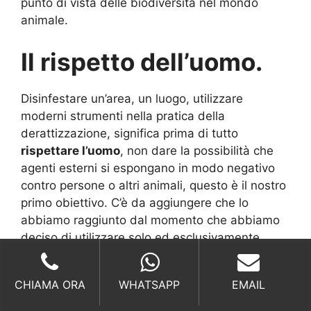
punto di vista delle biodiversità nel mondo
animale.
Il rispetto dell’uomo.
Disinfestare un’area, un luogo, utilizzare
moderni strumenti nella pratica della
derattizzazione, significa prima di tutto
rispettare l’uomo
, non dare la possibilità che
agenti esterni si espongano in modo negativo
contro persone o altri animali, questo è il nostro
primo obiettivo. C’è da aggiungere che lo
abbiamo raggiunto dal momento che abbiamo
deciso di utilizzare solo ed esclusivamente
prodotti naturali
che non hanno nessun tipo di
influenza negativa sulle persone o sugli
animali
CHIAMA ORA
WHATSAPP
EMAIL
da compagnia
.