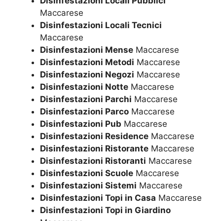
Disinfestazioni Locali Pubblici
Maccarese
Disinfestazioni Locali Tecnici
Maccarese
Disinfestazioni Mense
Maccarese
Disinfestazioni Metodi
Maccarese
Disinfestazioni Negozi
Maccarese
Disinfestazioni Notte
Maccarese
Disinfestazioni Parchi
Maccarese
Disinfestazioni Parco
Maccarese
Disinfestazioni Pub
Maccarese
Disinfestazioni Residence
Maccarese
Disinfestazioni Ristorante
Maccarese
Disinfestazioni Ristoranti
Maccarese
Disinfestazioni Scuole
Maccarese
Disinfestazioni Sistemi
Maccarese
Disinfestazioni Topi in Casa
Maccarese
Disinfestazioni Topi in Giardino