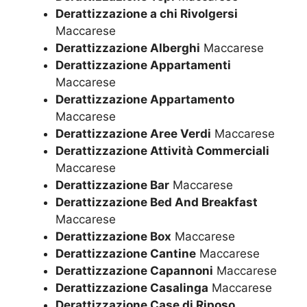
Derattizzazione a chi Rivolgersi
Maccarese
Derattizzazione Alberghi
Maccarese
Derattizzazione Appartamenti
Maccarese
Derattizzazione Appartamento
Maccarese
Derattizzazione Aree Verdi
Maccarese
Derattizzazione Attività Commerciali
Maccarese
Derattizzazione Bar
Maccarese
Derattizzazione Bed And Breakfast
Maccarese
Derattizzazione Box
Maccarese
Derattizzazione Cantine
Maccarese
Derattizzazione Capannoni
Maccarese
Derattizzazione Casalinga
Maccarese
Derattizzazione Case di Riposo