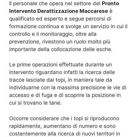
Il personale che opera nel settore del
Pronto
Intervento Derattizzazione Maccarese
è
qualificato ed esperto e segue percorsi di
formazione continua e svolge un servizio in cui il
controllo e il monitoraggio, oltre alla
prevenzione, rivestono un ruolo molto più
importante della collocazione delle esche.
Le prime operazioni effettuate durante un
intervento riguardano infatti la ricerca delle
tracce lasciate dai topi, in maniera tale da
individuarne con la massima precisione le vie di
accesso e di fuga e di scoprire la posizione in
cui si trovano le tane.
Occorre considerare che i topi si riproducono
rapidamente, aumentano di numero e sono
costantemente alla ricerca di nuovi territori in