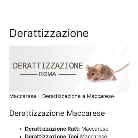
Derattizzazione
Maccarese – Derattizzazione a Maccarese
Derattizzazione Maccarese
Derattizzazione Ratti
Maccarese
Derattizzazione Topi
Maccarese