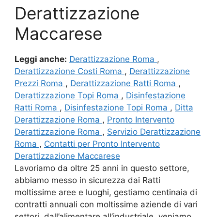
Derattizzazione
Maccarese
Leggi anche:
Derattizzazione Roma
,
Derattizzazione Costi Roma
,
Derattizzazione
Prezzi Roma
,
Derattizzazione Ratti Roma
,
Derattizzazione Topi Roma
,
Disinfestazione
Ratti Roma
,
Disinfestazione Topi Roma
,
Ditta
Derattizzazione Roma
,
Pronto Intervento
Derattizzazione Roma
,
Servizio Derattizzazione
Roma
,
Contatti per Pronto Intervento
Derattizzazione Maccarese
Lavoriamo da oltre 25 anni in questo settore,
abbiamo messo in sicurezza dai Ratti
moltissime aree e luoghi, gestiamo centinaia di
contratti annuali con moltissime aziende di vari
settori, dall’alimentare all’industriale, veniamo