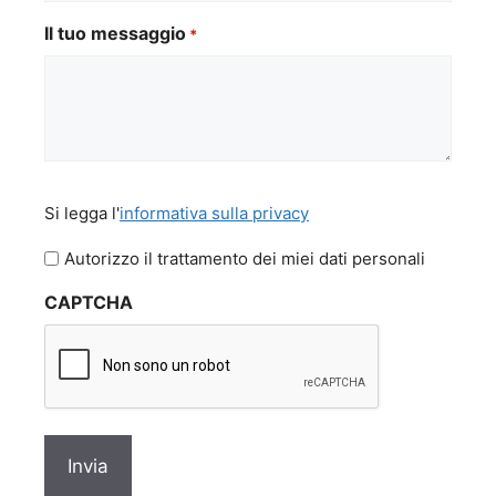
Il tuo messaggio
*
Si
Si legga l'
informativa sulla privacy
legga
l'informativa
Autorizzo il trattamento dei miei dati personali
sulla
CAPTCHA
privacy
*