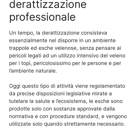
derattizzazione
professionale
Un tempo, la derattizzazione consisteva
essenzialmente nel disporre in un ambiente
trappole ed esche velenose, senza pensare ai
pericoli legati ad un utilizzo intensivo del veleno
per i topi, pericolosissimo per le persone e per
l’ambiente naturale.
Oggi questo tipo di attività viene regolamentato
da precise disposizioni legislative mirate a
tutelare la salute e l’ecosistema, le esche sono
prodotte solo con sostanze approvate dalla
normativa e con procedure standard, e vengono
utilizzate solo quando strettamente necessario.