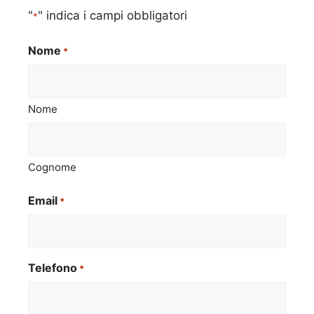
"
" indica i campi obbligatori
*
Nome
*
Nome
Cognome
Email
*
Telefono
*