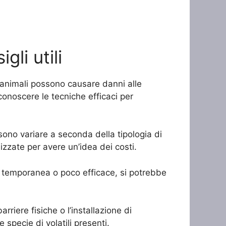
gli utili
 animali possono causare danni alle
conoscere le tecniche efficaci per
ossono variare a seconda della tipologia di
izzate per avere un’idea dei costi.
e temporanea o poco efficace, si potrebbe
barriere fisiche o l’installazione di
e specie di volatili presenti.