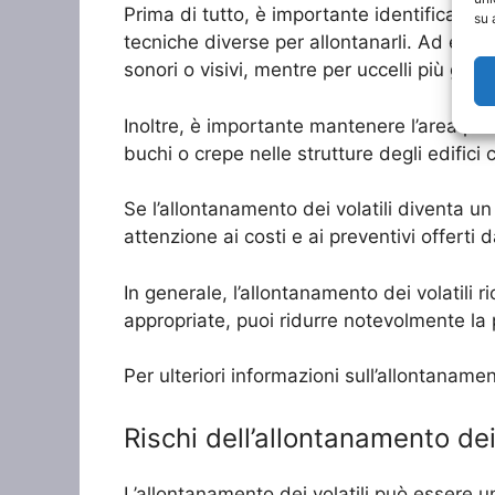
Prima di tutto, è importante identificare i
su 
tecniche diverse per allontanarli. Ad esempi
sonori o visivi, mentre per uccelli più gran
Inoltre, è importante mantenere l’area pulita
buchi o crepe nelle strutture degli edifici 
Se l’allontanamento dei volatili diventa un
attenzione ai costi e ai preventivi offerti 
In generale, l’allontanamento dei volatili 
appropriate, puoi ridurre notevolmente la 
Per ulteriori informazioni sull’allontaname
Rischi dell’allontanamento dei 
L’allontanamento dei volatili può essere u