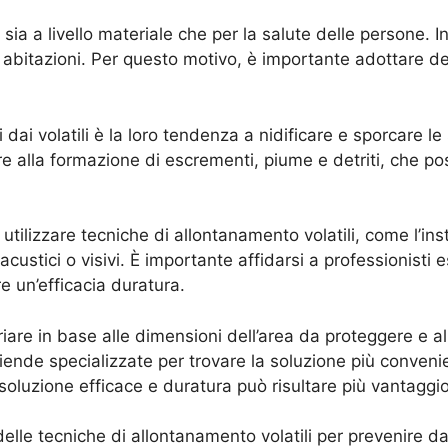
sia a livello materiale che per la salute delle persone. I
le abitazioni. Per questo motivo, è importante adottare del
 dai volatili è la loro tendenza a nidificare e sporcare le
are alla formazione di escrementi, piume e detriti, che po
tilizzare tecniche di allontanamento volatili, come l’instal
 acustici o visivi. È importante affidarsi a professionisti 
e un’efficacia duratura.
riare in base alle dimensioni dell’area da proteggere e all
aziende specializzate per trovare la soluzione più conveni
soluzione efficace e duratura può risultare più vantaggi
lle tecniche di allontanamento volatili per prevenire dan