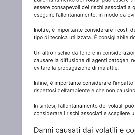
essere consapevoli dei rischi associati a 
eseguire l’allontanamento, in modo da evita
Inoltre, è importante considerare i costi d
tipo di tecnica utilizzata. È consigliabile 
Un altro rischio da tenere in considerazion
causare la diffusione di agenti patogeni ne
evitare la propagazione di malattie.
Infine, è importante considerare l’impatto
rispettosi dell’ambiente e che non causino
In sintesi, l’allontanamento dei volatili p
considerare i rischi associati e scegliere 
Danni causati dai volatili e c