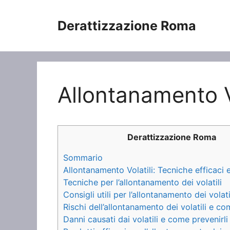
Vai
al
Derattizzazione Roma
contenuto
Allontanamento Vo
Derattizzazione Roma
Sommario
Allontanamento Volatili: Tecniche efficaci e 
Tecniche per l’allontanamento dei volatili
Consigli utili per l’allontanamento dei volati
Rischi dell’allontanamento dei volatili e com
Danni causati dai volatili e come prevenirli