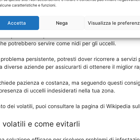
l tipo di uccelli che stanno causando problemi. In base all
alcune caratteristiche e funzioni.
o, per gli uccelli di piccole dimensioni come i passeri, po
di come i gabbiani, potresti dover ricorrere a barriere fis
Accetta
Nega
Visualizza le preferen
 e priva di cibo per evitare di attirare ulteriormente i vol
che potrebbero servire come nidi per gli uccelli.
 problema persistente, potresti dover ricorrere a servizi 
da diverse aziende per assicurarti di ottenere il miglior 
richiede pazienza e costanza, ma seguendo questi consigli
presenza di uccelli indesiderati nella tua zona.
nto dei volatili, puoi consultare la pagina di Wikipedia s
volatili e come evitarli
na soluzione efficace per risolvere problemi di infestazio