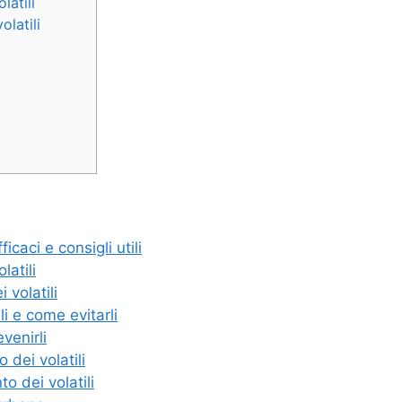
latili
olatili
icaci e consigli utili
latili
 volatili
li e come evitarli
venirli
 dei volatili
o dei volatili