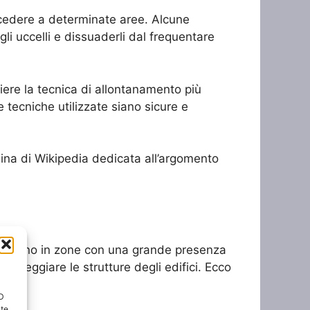
 accedere a determinate aree. Alcune
li uccelli e dissuaderli dal frequentare
liere la tecnica di allontanamento più
e tecniche utilizzate siano sicure e
agina di Wikipedia dedicata all’argomento
e vivono in zone con una grande presenza
 danneggiare le strutture degli edifici. Ecco
ID
nte