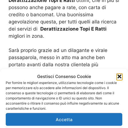
Derattizzazione Topi E Ratti
ottimi, che in più si
possono anche pagare a rate, con carta di
credito o bancomat. Una buonissima
agevolazione questa, per tutti quelli alla ricerca
dei servizi di
Derattizzazione Topi E Ratti
migliori in zona.
Sarà proprio grazie ad un dilagante e virale
passaparola, messo in atto ma anche ben
portato avanti dalla nostra clientela più
soddisfatta ed abituale, se ad oggi noi saremo
Gestisci Consenso Cookie
dei veri leader per la
Derattizzazione Topi E
Per fornire le migliori esperienze, utilizziamo tecnologie come i cookie
Ratti
in città.
per memorizzare e/o accedere alle informazioni del dispositivo. Il
consenso a queste tecnologie ci permetterà di elaborare dati come il
comportamento di navigazione o ID unici su questo sito. Non
acconsentire o ritirare il consenso può influire negativamente su alcune
caratteristiche e funzioni.
Link Utili:
Accetta