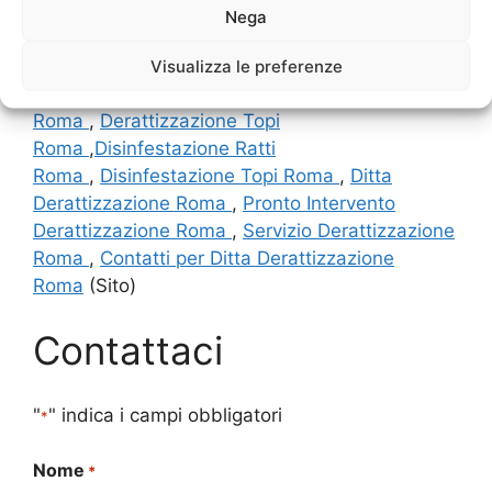
Leggi anche:
Derattizzazione
Nega
Roma
,
Derattizzazione Costi
Roma
,
Derattizzazione Prezzi
Visualizza le preferenze
Roma
,
Derattizzazione Ratti
Roma
,
Derattizzazione Topi
Roma
,
Disinfestazione Ratti
Roma
,
Disinfestazione Topi Roma
,
Ditta
Derattizzazione Roma
,
Pronto Intervento
Derattizzazione Roma
,
Servizio Derattizzazione
Roma
,
Contatti per Ditta Derattizzazione
Roma
(Sito)
Contattaci
"
" indica i campi obbligatori
*
Nome
*