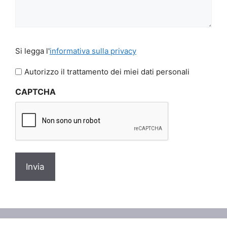
Si
Si legga l'
informativa sulla privacy
legga
l'informativa
Autorizzo il trattamento dei miei dati personali
sulla
CAPTCHA
privacy
*