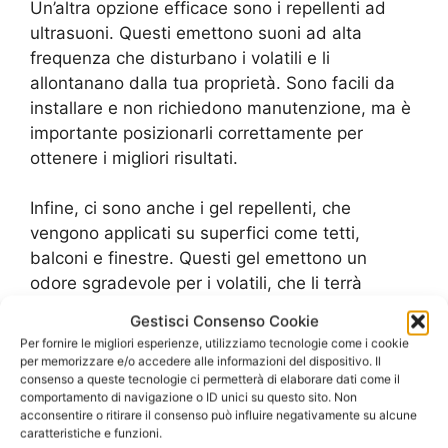
Un’altra opzione efficace sono i repellenti ad
ultrasuoni. Questi emettono suoni ad alta
frequenza che disturbano i volatili e li
allontanano dalla tua proprietà. Sono facili da
installare e non richiedono manutenzione, ma è
importante posizionarli correttamente per
ottenere i migliori risultati.
Infine, ci sono anche i gel repellenti, che
vengono applicati su superfici come tetti,
balconi e finestre. Questi gel emettono un
odore sgradevole per i volatili, che li terrà
lontani dalla tua proprietà. Tuttavia, è
Gestisci Consenso Cookie
importante applicarli regolarmente per
Per fornire le migliori esperienze, utilizziamo tecnologie come i cookie
mantenere la loro efficacia.
per memorizzare e/o accedere alle informazioni del dispositivo. Il
consenso a queste tecnologie ci permetterà di elaborare dati come il
comportamento di navigazione o ID unici su questo sito. Non
In conclusione, per proteggere la tua proprietà
acconsentire o ritirare il consenso può influire negativamente su alcune
dagli animali selvatici, è importante utilizzare
caratteristiche e funzioni.