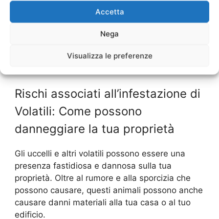
prodotti efficaci per l’allontanamento dei volatili.
Accetta
Gli spaventapasseri, i repellenti ad ultrasuoni e i
gel repellenti sono solo alcune delle opzioni
Nega
disponibili. Scegli il prodotto più adatto alle tue
esigenze e posizionalo correttamente per
Visualizza le preferenze
ottenere i migliori risultati.
Rischi associati all’infestazione di
Volatili: Come possono
danneggiare la tua proprietà
Gli uccelli e altri volatili possono essere una
presenza fastidiosa e dannosa sulla tua
proprietà. Oltre al rumore e alla sporcizia che
possono causare, questi animali possono anche
causare danni materiali alla tua casa o al tuo
edificio.