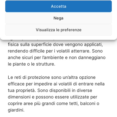
frequenza che possono essere fastidiosi per i
Accetta
volatili, spingendoli a cercare un’altra zona dove
Nega
posarsi. Questi prodotti sono facili da installare
e non danneggiano gli animali.
Visualizza le preferenze
I gel repellenti, invece, creano una barriera
fisica sulla superficie dove vengono applicati,
rendendo difficile per i volatili atterrare. Sono
anche sicuri per l’ambiente e non danneggiano
le piante o le strutture.
Le reti di protezione sono un’altra opzione
efficace per impedire ai volatili di entrare nella
tua proprietà. Sono disponibili in diverse
dimensioni e possono essere utilizzate per
coprire aree più grandi come tetti, balconi o
giardini.