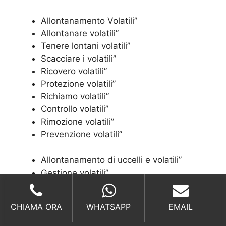
Allontanamento Volatili”
Allontanare volatili”
Tenere lontani volatili”
Scacciare i volatili”
Ricovero volatili”
Protezione volatili”
Richiamo volatili”
Controllo volatili”
Rimozione volatili”
Prevenzione volatili”
Allontanamento di uccelli e volatili”
Gestione volatili”
Problemi di volatili”
Soluzioni di allontanamento per volatili”
CHIAMA ORA
WHATSAPP
EMAIL
Allontanamento sicuro di volatili”
Metodi efficaci di allontanamento di