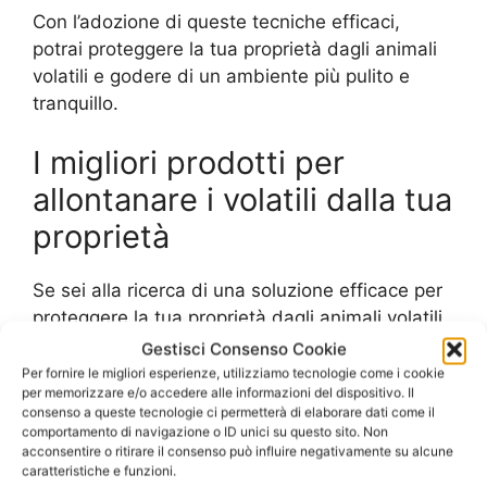
Con l’adozione di queste tecniche efficaci,
potrai proteggere la tua proprietà dagli animali
volatili e godere di un ambiente più pulito e
tranquillo.
I migliori prodotti per
allontanare i volatili dalla tua
proprietà
Se sei alla ricerca di una soluzione efficace per
proteggere la tua proprietà dagli animali volatili,
ci sono diversi prodotti disponibili sul mercato
Gestisci Consenso Cookie
che possono aiutarti. Tra questi, i più comuni
Per fornire le migliori esperienze, utilizziamo tecnologie come i cookie
per memorizzare e/o accedere alle informazioni del dispositivo. Il
sono i repellenti ad ultrasuoni, i gel repellenti e
consenso a queste tecnologie ci permetterà di elaborare dati come il
le reti di protezione.
comportamento di navigazione o ID unici su questo sito. Non
acconsentire o ritirare il consenso può influire negativamente su alcune
caratteristiche e funzioni.
I repellenti ad ultrasuoni emettono suoni ad alta