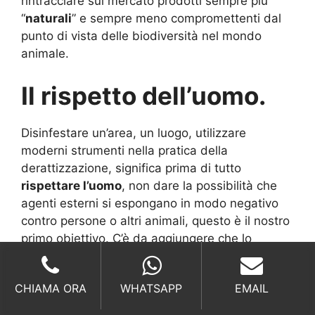
rintracciare sul mercato prodotti sempre più
“
naturali
” e sempre meno compromettenti dal
punto di vista delle biodiversità nel mondo
animale.
Il rispetto dell’uomo.
Disinfestare un’area, un luogo, utilizzare
moderni strumenti nella pratica della
derattizzazione, significa prima di tutto
rispettare l’uomo
, non dare la possibilità che
agenti esterni si espongano in modo negativo
contro persone o altri animali, questo è il nostro
primo obiettivo. C’è da aggiungere che lo
abbiamo raggiunto dal momento che abbiamo
deciso di utilizzare solo ed esclusivamente
CHIAMA ORA
WHATSAPP
EMAIL
prodotti naturali
che non hanno nessun tipo di
influenza negativa sulle persone o sugli
animali