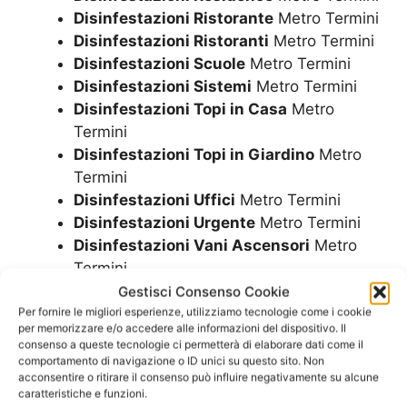
Disinfestazioni Ristorante
Metro Termini
Disinfestazioni Ristoranti
Metro Termini
Disinfestazioni Scuole
Metro Termini
Disinfestazioni Sistemi
Metro Termini
Disinfestazioni Topi in Casa
Metro
Termini
Disinfestazioni Topi in Giardino
Metro
Termini
Disinfestazioni Uffici
Metro Termini
Disinfestazioni Urgente
Metro Termini
Disinfestazioni Vani Ascensori
Metro
Termini
Disinfestazioni Veloce
Metro Termini
Gestisci Consenso Cookie
Disinfestazioni Ville
Metro Termini
Per fornire le migliori esperienze, utilizziamo tecnologie come i cookie
per memorizzare e/o accedere alle informazioni del dispositivo. Il
consenso a queste tecnologie ci permetterà di elaborare dati come il
comportamento di navigazione o ID unici su questo sito. Non
SCRIVICI
acconsentire o ritirare il consenso può influire negativamente su alcune
caratteristiche e funzioni.