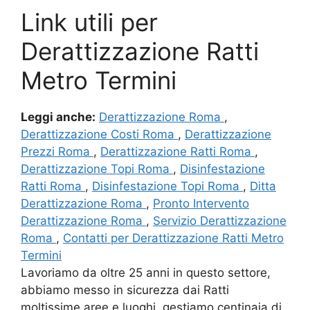
Link utili per
Derattizzazione Ratti
Metro Termini
Leggi anche:
Derattizzazione Roma
,
Derattizzazione Costi Roma
,
Derattizzazione
Prezzi Roma
,
Derattizzazione Ratti Roma
,
Derattizzazione Topi Roma
,
Disinfestazione
Ratti Roma
,
Disinfestazione Topi Roma
,
Ditta
Derattizzazione Roma
,
Pronto Intervento
Derattizzazione Roma
,
Servizio Derattizzazione
Roma
,
Contatti per Derattizzazione Ratti Metro
Termini
Lavoriamo da oltre 25 anni in questo settore,
abbiamo messo in sicurezza dai Ratti
moltissime aree e luoghi, gestiamo centinaia di