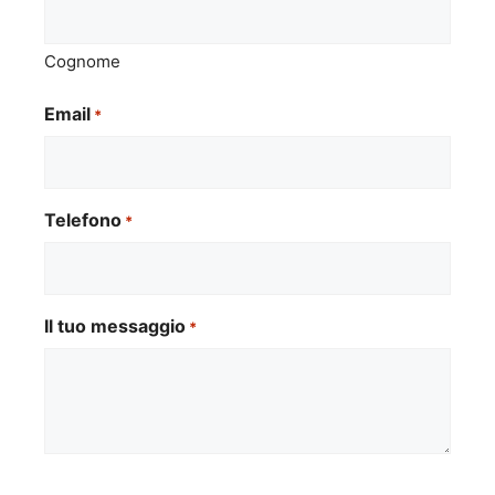
Cognome
Email
*
Telefono
*
Il tuo messaggio
*
Si