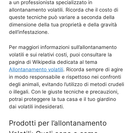
a un professionista specializzato in
allontanamento volatili. Ricorda che il costo di
queste tecniche può variare a seconda della
dimensione della tua proprietà e della gravità
dell’infestazione.
Per maggiori informazioni sull’allontanamento
volatili e sui relativi costi, puoi consultare la
pagina di Wikipedia dedicata al tema
Allontanamento volatili
. Ricorda sempre di agire
in modo responsabile e rispettoso nei confronti
degli animali, evitando l’utilizzo di metodi crudeli
o illegali. Con le giuste tecniche e precauzioni,
potrai proteggere la tua casa e il tuo giardino
dai volatili indesiderati.
Prodotti per l’allontanamento