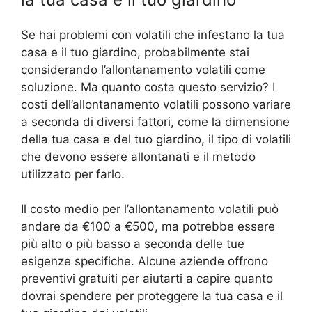
Se hai problemi con volatili che infestano la tua
casa e il tuo giardino, probabilmente stai
considerando l’allontanamento volatili come
soluzione. Ma quanto costa questo servizio? I
costi dell’allontanamento volatili possono variare
a seconda di diversi fattori, come la dimensione
della tua casa e del tuo giardino, il tipo di volatili
che devono essere allontanati e il metodo
utilizzato per farlo.
Il costo medio per l’allontanamento volatili può
andare da €100 a €500, ma potrebbe essere
più alto o più basso a seconda delle tue
esigenze specifiche. Alcune aziende offrono
preventivi gratuiti per aiutarti a capire quanto
dovrai spendere per proteggere la tua casa e il