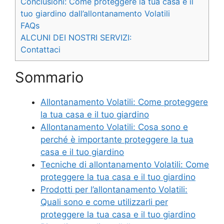
Conclusioni: Come proteggere la tua casa e il
tuo giardino dall’allontanamento Volatili
FAQs
ALCUNI DEI NOSTRI SERVIZI:
Contattaci
Sommario
Allontanamento Volatili: Come proteggere
la tua casa e il tuo giardino
Allontanamento Volatili: Cosa sono e
perché è importante proteggere la tua
casa e il tuo giardino
Tecniche di allontanamento Volatili: Come
proteggere la tua casa e il tuo giardino
Prodotti per l’allontanamento Volatili:
Quali sono e come utilizzarli per
proteggere la tua casa e il tuo giardino