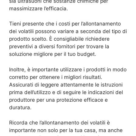
sia ultrasuoni che sostanze chimiche per
massimizzare l’efficacia.
Tieni presente che i costi per l’allontanamento
dei volatili possono variare a seconda del tipo di
prodotto scelto. È consigliabile richiedere
preventivi a diversi fornitori per trovare la
soluzione migliore per il tuo budget.
Inoltre, è importante utilizzare i prodotti in modo
corretto per ottenere i migliori risultati.
Assicurati di leggere attentamente le istruzioni
prima dell’utilizzo e di seguire le indicazioni del
produttore per una protezione efficace e
duratura.
Ricorda che l’allontanamento dei volatili è
importante non solo per la tua casa, ma anche