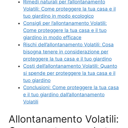
Rimedi naturali per l’allontanamento
Volatili: Come proteggere la tua casa e il
tuo giardino in modo ecologico
Consigli per l’allontanamento Volatili:
Come proteggere la tua casa e il tuo
giardino in modo efficace
Rischi dell’allontanamento Volatili: Cosa
bisogna tenere in considerazione per
proteggere la tua casa e il tuo giardino
Costi dell’allontanamento Volatili: Quanto
si spende per proteggere la tua casa e il
tuo giardino
Conclusioni: Come proteggere la tua casa
e il tuo giardino dall’allontanamento
Volatili
Allontanamento Volatili: