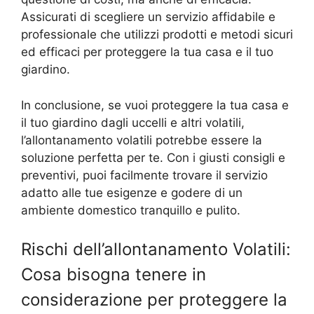
Assicurati di scegliere un servizio affidabile e
professionale che utilizzi prodotti e metodi sicuri
ed efficaci per proteggere la tua casa e il tuo
giardino.
In conclusione, se vuoi proteggere la tua casa e
il tuo giardino dagli uccelli e altri volatili,
l’allontanamento volatili potrebbe essere la
soluzione perfetta per te. Con i giusti consigli e
preventivi, puoi facilmente trovare il servizio
adatto alle tue esigenze e godere di un
ambiente domestico tranquillo e pulito.
Rischi dell’allontanamento Volatili:
Cosa bisogna tenere in
considerazione per proteggere la