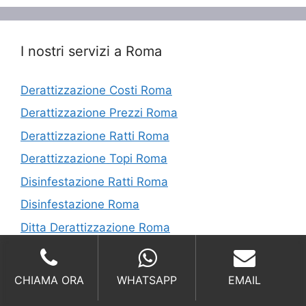
I nostri servizi a Roma
Derattizzazione Costi Roma
Derattizzazione Prezzi Roma
Derattizzazione Ratti Roma
Derattizzazione Topi Roma
Disinfestazione Ratti Roma
Disinfestazione Roma
Ditta Derattizzazione Roma
Pronto Intervento Derattizzazione Roma
Servizio Derattizzazione Roma
CHIAMA ORA
WHATSAPP
EMAIL