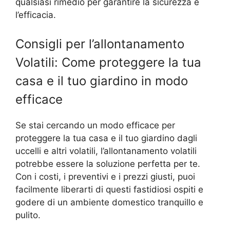
qualsiasi rimedio per garantire la sicurezza e
l’efficacia.
Consigli per l’allontanamento
Volatili: Come proteggere la tua
casa e il tuo giardino in modo
efficace
Se stai cercando un modo efficace per
proteggere la tua casa e il tuo giardino dagli
uccelli e altri volatili, l’allontanamento volatili
potrebbe essere la soluzione perfetta per te.
Con i costi, i preventivi e i prezzi giusti, puoi
facilmente liberarti di questi fastidiosi ospiti e
godere di un ambiente domestico tranquillo e
pulito.