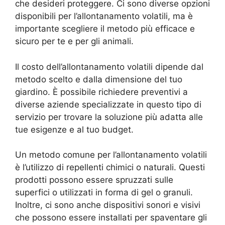
che desideri proteggere. Ci sono diverse opzioni
disponibili per l’allontanamento volatili, ma è
importante scegliere il metodo più efficace e
sicuro per te e per gli animali.
Il costo dell’allontanamento volatili dipende dal
metodo scelto e dalla dimensione del tuo
giardino. È possibile richiedere preventivi a
diverse aziende specializzate in questo tipo di
servizio per trovare la soluzione più adatta alle
tue esigenze e al tuo budget.
Un metodo comune per l’allontanamento volatili
è l’utilizzo di repellenti chimici o naturali. Questi
prodotti possono essere spruzzati sulle
superfici o utilizzati in forma di gel o granuli.
Inoltre, ci sono anche dispositivi sonori e visivi
che possono essere installati per spaventare gli