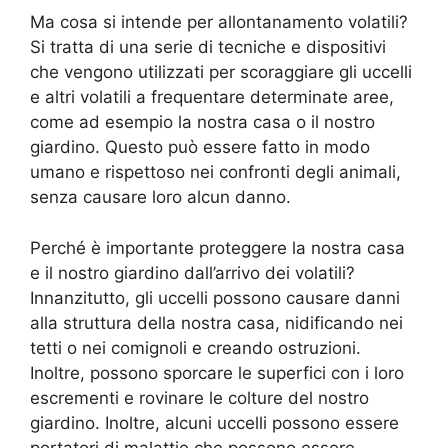
Ma cosa si intende per allontanamento volatili?
Si tratta di una serie di tecniche e dispositivi
che vengono utilizzati per scoraggiare gli uccelli
e altri volatili a frequentare determinate aree,
come ad esempio la nostra casa o il nostro
giardino. Questo può essere fatto in modo
umano e rispettoso nei confronti degli animali,
senza causare loro alcun danno.
Perché è importante proteggere la nostra casa
e il nostro giardino dall’arrivo dei volatili?
Innanzitutto, gli uccelli possono causare danni
alla struttura della nostra casa, nidificando nei
tetti o nei comignoli e creando ostruzioni.
Inoltre, possono sporcare le superfici con i loro
escrementi e rovinare le colture del nostro
giardino. Inoltre, alcuni uccelli possono essere
portatori di malattie che possono essere