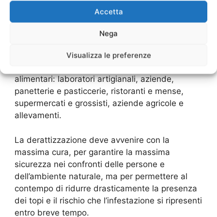
effettuare un sopralluogo e un monitoraggio
Accetta
accurato dell’ambiente, al fine di procedere con
una strategia studiata su misura.
Nega
Le colonie di topi e ratti invadono facilmente gli
Visualizza le preferenze
ambienti in cui siano presenti prodotti
alimentari: laboratori artigianali, aziende,
panetterie e pasticcerie, ristoranti e mense,
supermercati e grossisti, aziende agricole e
allevamenti.
La derattizzazione deve avvenire con la
massima cura, per garantire la massima
sicurezza nei confronti delle persone e
dell’ambiente naturale, ma per permettere al
contempo di ridurre drasticamente la presenza
dei topi e il rischio che l’infestazione si ripresenti
entro breve tempo.