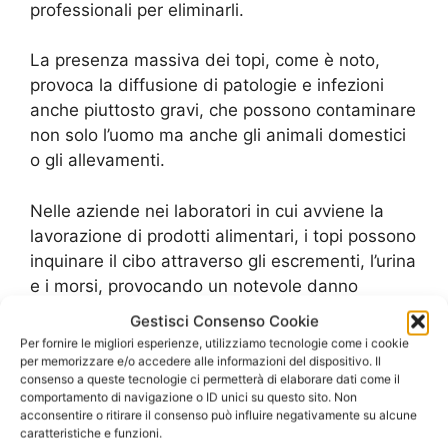
professionali per eliminarli.
La presenza massiva dei topi, come è noto,
provoca la diffusione di patologie e infezioni
anche piuttosto gravi, che possono contaminare
non solo l’uomo ma anche gli animali domestici
o gli allevamenti.
Nelle aziende nei laboratori in cui avviene la
lavorazione di prodotti alimentari, i topi possono
inquinare il cibo attraverso gli escrementi, l’urina
e i morsi, provocando un notevole danno
economico. L’unico sistema per evitare lo
Gestisci Consenso Cookie
sviluppo di una colonia di grandi dimensioni, e
Per fornire le migliori esperienze, utilizziamo tecnologie come i cookie
le relative, gravi, conseguenze, è quello di
per memorizzare e/o accedere alle informazioni del dispositivo. Il
consenso a queste tecnologie ci permetterà di elaborare dati come il
rivolgersi ad un’azienda specializzata nelle
comportamento di navigazione o ID unici su questo sito. Non
operazioni di
Derattizzazione Ratti Anzio
e
acconsentire o ritirare il consenso può influire negativamente su alcune
caratteristiche e funzioni.
disinfestazione professionale, che possa