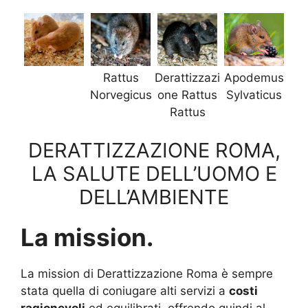
Rattus
Derattizzazi
Apodemus
Norvegicus
one Rattus
Sylvaticus
Rattus
DERATTIZZAZIONE ROMA,
LA SALUTE DELL’UOMO E
DELL’AMBIENTE
La mission.
La mission di Derattizzazione Roma è sempre
stata quella di coniugare alti servizi a
costi
ragionevoli
ed equilibrati, offrendo quindi al