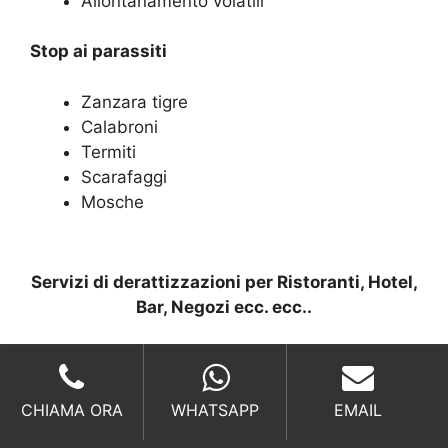
Allontanamento volatili
Stop ai parassiti
Zanzara tigre
Calabroni
Termiti
Scarafaggi
Mosche
Servizi di derattizzazioni per Ristoranti, Hotel,
Bar, Negozi ecc. ecc..
Considerato a ragion veduta il sistema di
derattizzazione più complesso e delicato, deve
necessariamente tener conto del fatto che le
CHIAMA ORA
WHATSAPP
EMAIL
attività commerciali (come ad esempio negozi,