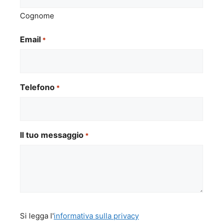
Cognome
Email
*
Telefono
*
Il tuo messaggio
*
Si
Si legga l'
informativa sulla privacy
legga