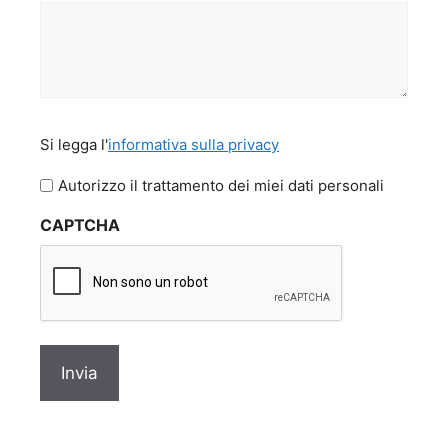
Si
Si legga l'
informativa sulla privacy
legga
l'informativa
Autorizzo il trattamento dei miei dati personali
sulla
CAPTCHA
privacy
*