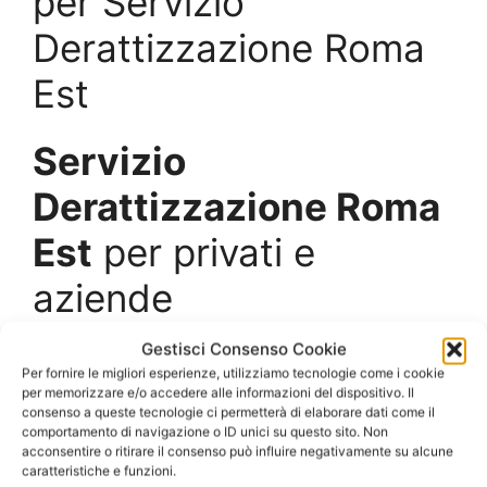
per Servizio
Derattizzazione Roma
Est
Servizio
Derattizzazione Roma
Est
per privati e
aziende
Gestisci Consenso Cookie
Le infestazioni di topi e ratti sono molto diffuse,
Per fornire le migliori esperienze, utilizziamo tecnologie come i cookie
non solo in campagna ma anche negli ambienti
per memorizzare e/o accedere alle informazioni del dispositivo. Il
urbani, e rappresentano un problema non
consenso a queste tecnologie ci permetterà di elaborare dati come il
comportamento di navigazione o ID unici su questo sito. Non
irrilevante nei confronti dell’igiene, della salute e
acconsentire o ritirare il consenso può influire negativamente su alcune
dell’ambiente naturale.
caratteristiche e funzioni.