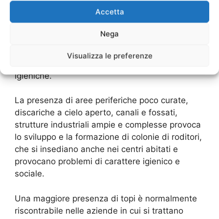
Accetta
Il proliferare dei topi costituisce un indice di
squilibrio ambientale, in quanto conferma
Nega
l’estinzione o comunque l’assenza dei predatori
naturali (in genere rapaci o rettili) oltre ad una
Visualizza le preferenze
situazione di degrado e di scarse condizioni
igieniche.
La presenza di aree periferiche poco curate,
discariche a cielo aperto, canali e fossati,
strutture industriali ampie e complesse provoca
lo sviluppo e la formazione di colonie di roditori,
che si insediano anche nei centri abitati e
provocano problemi di carattere igienico e
sociale.
Una maggiore presenza di topi è normalmente
riscontrabile nelle aziende in cui si trattano