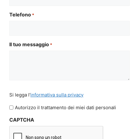
Telefono
*
Il tuo messaggio
*
Si
Si legga l'
informativa sulla privacy
legga
l'informativa
Autorizzo il trattamento dei miei dati personali
sulla
CAPTCHA
privacy
*