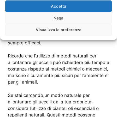
Un’altra opzione naturale per allontanare i
Accetta
volatili è l’utilizzo di spaventapasseri o di oggetti
che emettono suoni forti e fastidiosi per gli
Nega
uccelli, come campane o nastri di alluminio.
Questi metodi possono essere efficaci, ma
Visualizza le preferenze
richiedono una certa manutenzione per essere
sempre efficaci.
Ricorda che l’utilizzo di metodi naturali per
allontanare gli uccelli può richiedere più tempo e
costanza rispetto ai metodi chimici o meccanici,
ma sono sicuramente più sicuri per l’ambiente e
per gli animali.
Se stai cercando un modo naturale per
allontanare gli uccelli dalla tua proprietà,
considera l’utilizzo di piante, oli essenziali o
repellenti naturali. Questi metodi possono