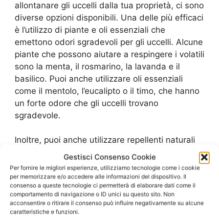
allontanare gli uccelli dalla tua proprietà, ci sono
diverse opzioni disponibili. Una delle più efficaci
è l’utilizzo di piante e oli essenziali che
emettono odori sgradevoli per gli uccelli. Alcune
piante che possono aiutare a respingere i volatili
sono la menta, il rosmarino, la lavanda e il
basilico. Puoi anche utilizzare oli essenziali
come il mentolo, l’eucalipto o il timo, che hanno
un forte odore che gli uccelli trovano
sgradevole.
Inoltre, puoi anche utilizzare repellenti naturali
come il pepe di cayenna o l’aglio, che possono
Gestisci Consenso Cookie
essere sparsi intorno alle aree in cui gli uccelli
Per fornire le migliori esperienze, utilizziamo tecnologie come i cookie
tendono a posarsi. Questi ingredienti non sono
per memorizzare e/o accedere alle informazioni del dispositivo. Il
consenso a queste tecnologie ci permetterà di elaborare dati come il
nocivi per gli uccelli, ma li terranno lontani dalla
comportamento di navigazione o ID unici su questo sito. Non
tua proprietà.
acconsentire o ritirare il consenso può influire negativamente su alcune
caratteristiche e funzioni.