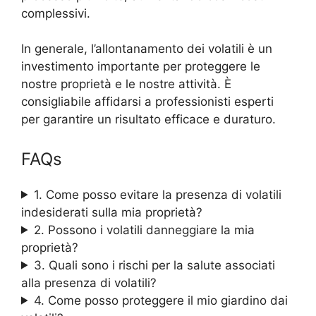
complessivi.
In generale, l’allontanamento dei volatili è un
investimento importante per proteggere le
nostre proprietà e le nostre attività. È
consigliabile affidarsi a professionisti esperti
per garantire un risultato efficace e duraturo.
FAQs
1. Come posso evitare la presenza di volatili
indesiderati sulla mia proprietà?
2. Possono i volatili danneggiare la mia
proprietà?
3. Quali sono i rischi per la salute associati
alla presenza di volatili?
4. Come posso proteggere il mio giardino dai