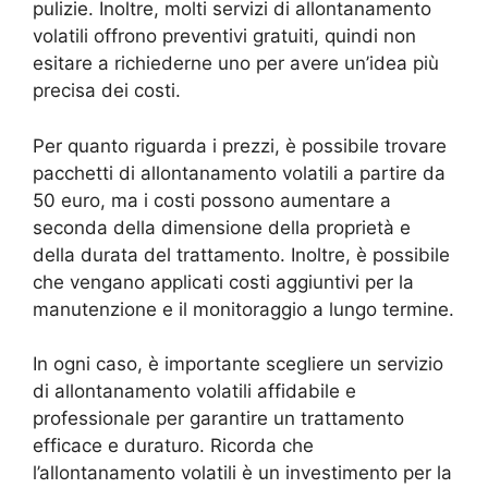
pulizie. Inoltre, molti servizi di allontanamento
volatili offrono preventivi gratuiti, quindi non
esitare a richiederne uno per avere un’idea più
precisa dei costi.
Per quanto riguarda i prezzi, è possibile trovare
pacchetti di allontanamento volatili a partire da
50 euro, ma i costi possono aumentare a
seconda della dimensione della proprietà e
della durata del trattamento. Inoltre, è possibile
che vengano applicati costi aggiuntivi per la
manutenzione e il monitoraggio a lungo termine.
In ogni caso, è importante scegliere un servizio
di allontanamento volatili affidabile e
professionale per garantire un trattamento
efficace e duraturo. Ricorda che
l’allontanamento volatili è un investimento per la