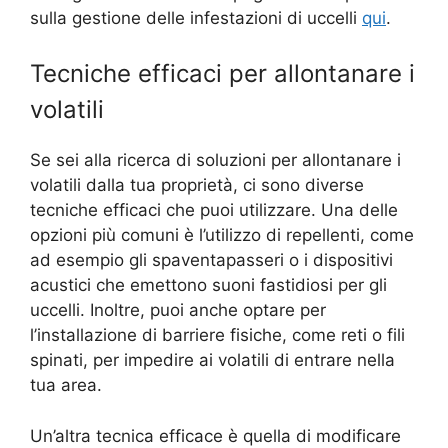
sulla gestione delle infestazioni di uccelli
qui
.
Tecniche efficaci per allontanare i
volatili
Se sei alla ricerca di soluzioni per allontanare i
volatili dalla tua proprietà, ci sono diverse
tecniche efficaci che puoi utilizzare. Una delle
opzioni più comuni è l’utilizzo di repellenti, come
ad esempio gli spaventapasseri o i dispositivi
acustici che emettono suoni fastidiosi per gli
uccelli. Inoltre, puoi anche optare per
l’installazione di barriere fisiche, come reti o fili
spinati, per impedire ai volatili di entrare nella
tua area.
Un’altra tecnica efficace è quella di modificare