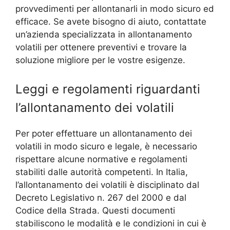
provvedimenti per allontanarli in modo sicuro ed
efficace. Se avete bisogno di aiuto, contattate
un’azienda specializzata in allontanamento
volatili per ottenere preventivi e trovare la
soluzione migliore per le vostre esigenze.
Leggi e regolamenti riguardanti
l’allontanamento dei volatili
Per poter effettuare un allontanamento dei
volatili in modo sicuro e legale, è necessario
rispettare alcune normative e regolamenti
stabiliti dalle autorità competenti. In Italia,
l’allontanamento dei volatili è disciplinato dal
Decreto Legislativo n. 267 del 2000 e dal
Codice della Strada. Questi documenti
stabiliscono le modalità e le condizioni in cui è