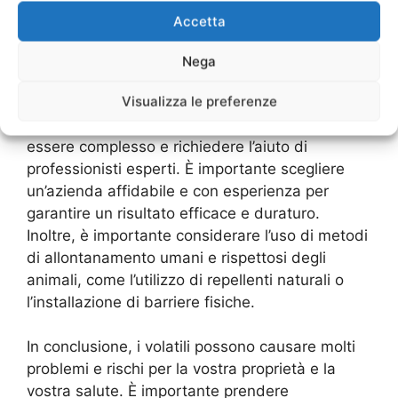
colture e ai giardini, mangiando i semi e le
Accetta
piante. Per evitare questi problemi, è
importante prendere provvedimenti per
Nega
allontanare i volatili in modo sicuro e umano.
Visualizza le preferenze
Il processo di allontanamento dei volatili può
essere complesso e richiedere l’aiuto di
professionisti esperti. È importante scegliere
un’azienda affidabile e con esperienza per
garantire un risultato efficace e duraturo.
Inoltre, è importante considerare l’uso di metodi
di allontanamento umani e rispettosi degli
animali, come l’utilizzo di repellenti naturali o
l’installazione di barriere fisiche.
In conclusione, i volatili possono causare molti
problemi e rischi per la vostra proprietà e la
vostra salute. È importante prendere