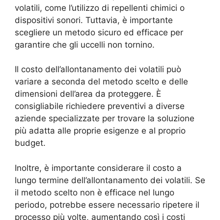
volatili, come l’utilizzo di repellenti chimici o
dispositivi sonori. Tuttavia, è importante
scegliere un metodo sicuro ed efficace per
garantire che gli uccelli non tornino.
Il costo dell’allontanamento dei volatili può
variare a seconda del metodo scelto e delle
dimensioni dell’area da proteggere. È
consigliabile richiedere preventivi a diverse
aziende specializzate per trovare la soluzione
più adatta alle proprie esigenze e al proprio
budget.
Inoltre, è importante considerare il costo a
lungo termine dell’allontanamento dei volatili. Se
il metodo scelto non è efficace nel lungo
periodo, potrebbe essere necessario ripetere il
processo più volte, aumentando così i costi