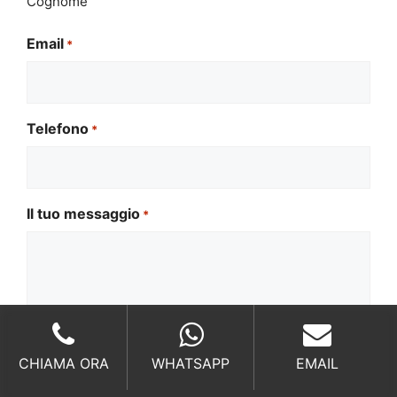
Cognome
Email
*
Telefono
*
Il tuo messaggio
*
Si
Si legga l'
informativa sulla privacy
CHIAMA ORA
WHATSAPP
EMAIL
legga
l'informativa
Autorizzo il trattamento dei miei dati personali