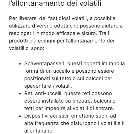
l’allontanamento dei volatili
Per liberarsi dei fastidiosi volatili, è possibile
utilizzare diversi prodotti che possono aiutare a
respingerli in modo efficace e sicuro. Tra i
prodotti più comuni per l’allontanamento dei
volatili ci sono:
Spaventapasseri: questi oggetti imitano la
forma di un uccello e possono essere
posizionati sul tetto o sui balconi per
spaventare i volatili.
Reti anti-uccelli: queste reti possono
essere installate su finestre, balconi o
tetti per impedire ai volatili di entrare.
Dispositivi acustici: emettono suoni ad
alta frequenza che disturbano i volatili e li
allontanano.