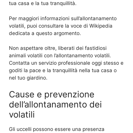
tua casa e la tua tranquillità.
Per maggiori informazioni sull’allontanamento
volatili, puoi consultare la voce di Wikipedia
dedicata a questo argomento.
Non aspettare oltre, liberati dei fastidiosi
animali volatili con l’allontanamento volatili.
Contatta un servizio professionale oggi stesso e
goditi la pace e la tranquillità nella tua casa o
nel tuo giardino.
Cause e prevenzione
dell’allontanamento dei
volatili
Gli uccelli possono essere una presenza