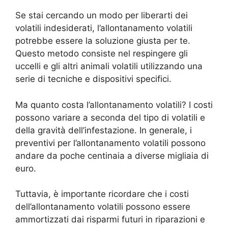
Se stai cercando un modo per liberarti dei
volatili indesiderati, l’allontanamento volatili
potrebbe essere la soluzione giusta per te.
Questo metodo consiste nel respingere gli
uccelli e gli altri animali volatili utilizzando una
serie di tecniche e dispositivi specifici.
Ma quanto costa l’allontanamento volatili? I costi
possono variare a seconda del tipo di volatili e
della gravità dell’infestazione. In generale, i
preventivi per l’allontanamento volatili possono
andare da poche centinaia a diverse migliaia di
euro.
Tuttavia, è importante ricordare che i costi
dell’allontanamento volatili possono essere
ammortizzati dai risparmi futuri in riparazioni e