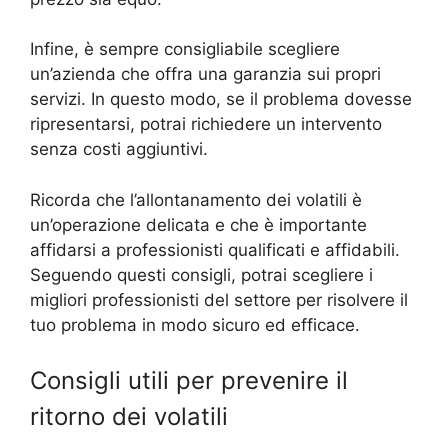
Infine, è sempre consigliabile scegliere
un’azienda che offra una garanzia sui propri
servizi. In questo modo, se il problema dovesse
ripresentarsi, potrai richiedere un intervento
senza costi aggiuntivi.
Ricorda che l’allontanamento dei volatili è
un’operazione delicata e che è importante
affidarsi a professionisti qualificati e affidabili.
Seguendo questi consigli, potrai scegliere i
migliori professionisti del settore per risolvere il
tuo problema in modo sicuro ed efficace.
Consigli utili per prevenire il
ritorno dei volatili