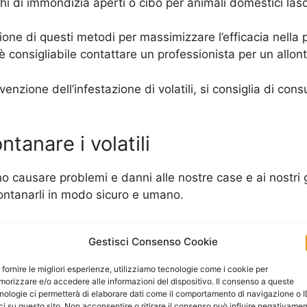
hi di immondizia aperti o cibo per animali domestici lasci
ione di questi metodi per massimizzare l’efficacia nella pr
, è consigliabile contattare un professionista per un all
venzione dell’infestazione di volatili, si consiglia di con
ntanare i volatili
ono causare problemi e danni alle nostre case e ai nostri
lontanarli in modo sicuro e umano.
i repellenti naturali, come oli essenziali di menta, citro
Gestisci Consenso Cookie
rno alle aree in cui si trovano gli animali indesiderati.
 fornire le migliori esperienze, utilizziamo tecnologie come i cookie per
positivi di dissuasione, come spaventapasseri o nastri rif
orizzare e/o accedere alle informazioni del dispositivo. Il consenso a queste
nologie ci permetterà di elaborare dati come il comportamento di navigazione o 
roprietà.
ci su questo sito. Non acconsentire o ritirare il consenso può influire negativame