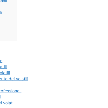
nali
li
ne
tili
latili
nto dei volatili
rofessionali
i
 volatili