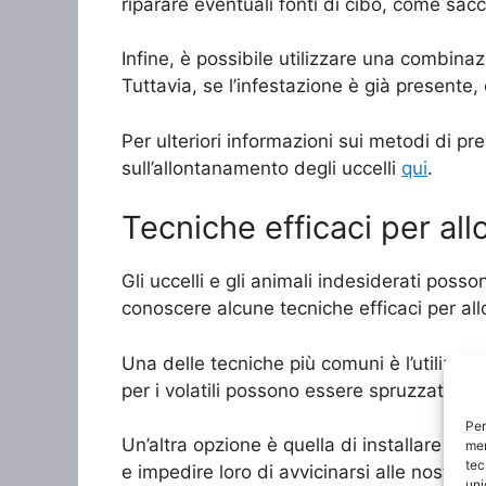
riparare eventuali fonti di cibo, come sacc
Infine, è possibile utilizzare una combinaz
Tuttavia, se l’infestazione è già presente
Per ulteriori informazioni sui metodi di pre
sull’allontanamento degli uccelli
qui
.
Tecniche efficaci per allo
Gli uccelli e gli animali indesiderati poss
conoscere alcune tecniche efficaci per al
Una delle tecniche più comuni è l’utilizzo d
per i volatili possono essere spruzzati into
Per
Un’altra opzione è quella di installare dis
mem
tec
e impedire loro di avvicinarsi alle nostre p
uni