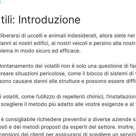
i
ili: Introduzione
liberarsi di uccelli e animali indesiderati, allora siete ne
 ai nostri edifici, ai nostri veicoli e persino alla nos
oblema in modo sicuro ed efficace.
llontanamento dei volatili non è solo una questione di fas
are situazioni pericolose, come il blocco di sistemi di ve
ssono causare danni alle strutture e possono essere diffic
latili, come l’utilizzo di repellenti chimici, l’installazione
 scegliere il metodo più adatto alle vostre esigenze e al t
 consigliabile richiedere preventivi a diverse aziende sp
ti e dei metodi proposti da esperti del settore. Inoltre,
nsioni dei clienti per assicurarsi di scegliere un servizio