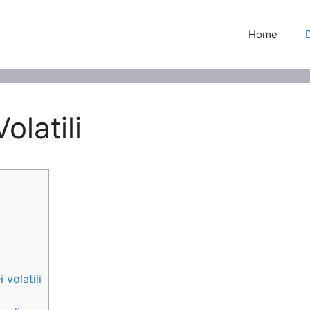
Home
latili
 volatili