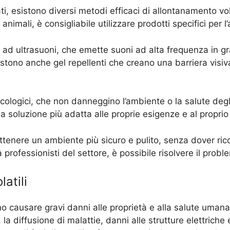
ati, esistono diversi metodi efficaci di allontanamento vol
nimali, è consigliabile utilizzare prodotti specifici per l’
te ad ultrasuoni, che emette suoni ad alta frequenza in gra
stono anche gel repellenti che creano una barriera visiva
cologici, che non danneggino l’ambiente o la salute degli 
la soluzione più adatta alle proprie esigenze e al propri
 ottenere un ambiente più sicuro e pulito, senza dover ri
a professionisti del settore, è possibile risolvere il pro
latili
ono causare gravi danni alle proprietà e alla salute umana
a diffusione di malattie, danni alle strutture elettriche e