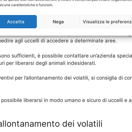
alcune caratteristiche e funzioni.
ta frequenza o ultrasuoni, che possono essere uditi solo d
icolarmente efficace per gli uccelli che si posano sui tet
Accetta
Nega
Visualizza le preferen
 esterne della nostra casa, in modo da non attirare gli a
mpedire agli uccelli di accedere a determinate aree.
sono sufficienti, è possibile contattare un’azienda specia
ri per liberarsi degli animali indesiderati.
entivi per l’allontanamento dei volatili, si consiglia di 
 è possibile liberarsi in modo umano e sicuro di uccelli e
’allontanamento dei volatili