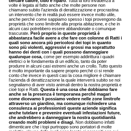
cercare calore, cibo e riparo
. Tutta la loro invadenza a
volte è legata al fatto anche che molte persone non
chiamano subito l’azienda di derattizzazione e procrastina
un intervento che in realtà può essere invece molto utile,
anche perché come sappiamo spesso i topi provengono da
proprietà che sono limitrofe alla propria abitazione, e che in
alcuni casi potrebbero essere abbandonate o comunque
trascurate.
Però proprio in queste proprietà è
abbastanza facile avere a che fare con colonne di Ratti i
quali sono ancora più pericolosi dei topi in quanto
sono più violenti, aggressivi e grossi ma soprattutto
hanno dei denti con i quali possono danneggiare
qualunque cosa,
come per esempio addirittura i quadri
elettrici o le fondamenta di un edificio, tanto da poter
produrre in alcuni casi estremi anche un crollo. Tutto questo
è molto importante da sapere proprio perché ci si rende
conto che invece in questi casi la cosa migliore è chiamare
l’azienda di derattizzazione la quale interverrà subito se noi
segnaliamo di aver visto animali dentro la nostra proprietà e
cioè topi e Ratti.
Questa è una cosa che dobbiamo fare
anche se la presenza è temporanea perché magari
come dicevamo li possiamo vedere nelle zone limitrofe
attraverso un giardino, ma comunque richiedere una
consulenza ai professionisti queste aziende significa
anche tutelare e prevenire eventuali infestazioni future,
che andrebbero a danneggiare la nostra quotidianità
creando molti problemi e disagi.
Non dobbiamo infatti
dimenticare che i topi purtroppo sono portatori di molte