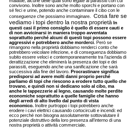
malattie, alcune delle quali sono legate ai parassiti con cui
convivono. Inoltre sono anche molto sporchi e portano con
sé feci e urine, potendo anche contaminare il cibo con le
Cosa fare se
conseguenze che possiamo immaginare.
vediamo i topi dentro la nostra proprietà
In
questi casi il primo consiglio è quello di essere cauti e
di non avvicinarsi in maniera troppo avventata
soprattutto perché alcuni di questi topi possono essere
aggressivi e potrebbero anche morderci
. Però se
rimangono nella proprietà dobbiamo renderci conto che
potrebbero veicolare infezione, e di conseguenza dobbiamo
subito essere veloci e contemporaneamente tra l’azienda di
derattizzazione che eliminerà la presenza dei topi e dei
parassiti, eseguendo anche una sanificazione che sarà
successiva alla fine del lavoro.
Procrastinare significa
predisporsi ad avere molti danni proprio perché
parliamo di topi che riescono a erodere tutto quello che
trovano, e quindi non si dedicano solo al cibo, ma
anche le tappezzerie al legno, causando molte perdite
economiche soprattutto a quelle famiglie che hanno
degli arredi di alto livello dal punto di vista
economico.
Inoltre purtroppo i topi potrebbero anche
erodere i cavi elettrici causando cortocircuiti e incendi: ed
ecco perché non bisogna assolutamente sottovalutare il
potenziale distruttivo della loro presenza all’interno di una
nostra proprietà o attività commerciale.