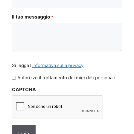
Il tuo messaggio
*
Si
Si legga l'
informativa sulla privacy
legga
l'informativa
Autorizzo il trattamento dei miei dati personali
sulla
CAPTCHA
privacy
*