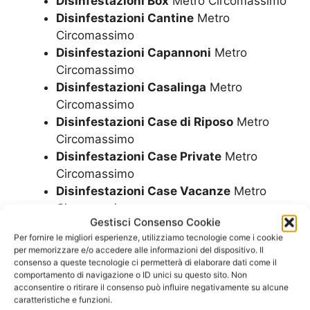
Disinfestazioni Box
Metro Circomassimo
Disinfestazioni Cantine
Metro
Circomassimo
Disinfestazioni Capannoni
Metro
Circomassimo
Disinfestazioni Casalinga
Metro
Circomassimo
Disinfestazioni Case di Riposo
Metro
Circomassimo
Disinfestazioni Case Private
Metro
Circomassimo
Disinfestazioni Case Vacanze
Metro
Circomassimo
Gestisci Consenso Cookie
Disinfestazioni Centri Commerciali
Per fornire le migliori esperienze, utilizziamo tecnologie come i cookie
Metro Circomassimo
per memorizzare e/o accedere alle informazioni del dispositivo. Il
Disinfestazioni Cliniche Private
Metro
consenso a queste tecnologie ci permetterà di elaborare dati come il
comportamento di navigazione o ID unici su questo sito. Non
Circomassimo
acconsentire o ritirare il consenso può influire negativamente su alcune
Disinfestazioni come avviene
Metro
caratteristiche e funzioni.