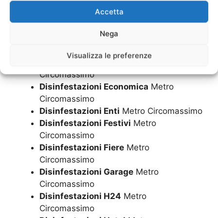
Circomassimo
Accetta
Disinfestazioni come si fa
Metro
Circomassimo
Nega
Disinfestazioni Condomini
Metro
Circomassimo
Visualizza le preferenze
Disinfestazioni Domenica
Metro
Circomassimo
Disinfestazioni Economica
Metro
Circomassimo
Disinfestazioni Enti
Metro Circomassimo
Disinfestazioni Festivi
Metro
Circomassimo
Disinfestazioni Fiere
Metro
Circomassimo
Disinfestazioni Garage
Metro
Circomassimo
Disinfestazioni H24
Metro
Circomassimo