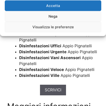
Pignatelli
Accetta
Disinfestazioni Scuole
Appio Pignatelli
Nega
Disinfestazioni Sistemi
Appio Pignatelli
Disinfestazioni Topi in Casa
Appio
Visualizza le preferenze
Pignatelli
Disinfestazioni Topi in Giardino
Appio
Pignatelli
Disinfestazioni Uffici
Appio Pignatelli
Disinfestazioni Urgente
Appio Pignatelli
Disinfestazioni Vani Ascensori
Appio
Pignatelli
Disinfestazioni Veloce
Appio Pignatelli
Disinfestazioni Ville
Appio Pignatelli
SCRIVICI