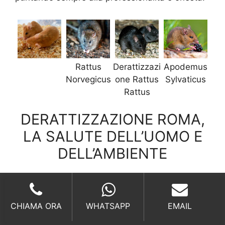
Rattus
Derattizzazi
Apodemus
Norvegicus
one Rattus
Sylvaticus
Rattus
DERATTIZZAZIONE ROMA,
LA SALUTE DELL’UOMO E
DELL’AMBIENTE
La mission.
CHIAMA ORA
WHATSAPP
EMAIL
La mission di Derattizzazione Roma è sempre
stata quella di coniugare alti servizi a
costi