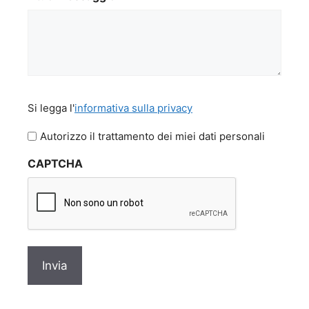
Si
Si legga l'
informativa sulla privacy
legga
l'informativa
Autorizzo il trattamento dei miei dati personali
sulla
CAPTCHA
privacy
*