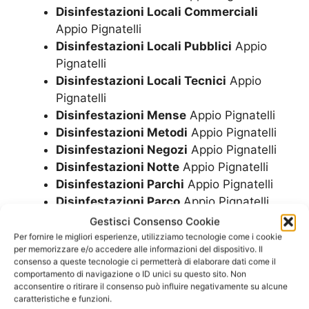
Disinfestazioni Locali Commerciali
Appio Pignatelli
Disinfestazioni Locali Pubblici
Appio
Pignatelli
Disinfestazioni Locali Tecnici
Appio
Pignatelli
Disinfestazioni Mense
Appio Pignatelli
Disinfestazioni Metodi
Appio Pignatelli
Disinfestazioni Negozi
Appio Pignatelli
Disinfestazioni Notte
Appio Pignatelli
Disinfestazioni Parchi
Appio Pignatelli
Disinfestazioni Parco
Appio Pignatelli
Disinfestazioni Pub
Appio Pignatelli
Gestisci Consenso Cookie
Disinfestazioni Residence
Appio
Per fornire le migliori esperienze, utilizziamo tecnologie come i cookie
per memorizzare e/o accedere alle informazioni del dispositivo. Il
Pignatelli
consenso a queste tecnologie ci permetterà di elaborare dati come il
Disinfestazioni Ristorante
Appio
comportamento di navigazione o ID unici su questo sito. Non
Pignatelli
acconsentire o ritirare il consenso può influire negativamente su alcune
caratteristiche e funzioni.
Disinfestazioni Ristoranti
Appio