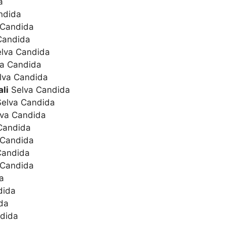
a
ndida
 Candida
Candida
lva Candida
a Candida
lva Candida
li
Selva Candida
elva Candida
va Candida
Candida
 Candida
Candida
 Candida
a
dida
da
dida