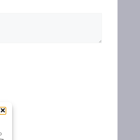
ID
nte