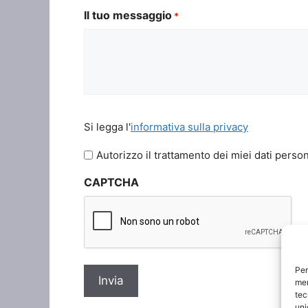
Il tuo messaggio
*
Si
Si legga l'
informativa sulla privacy
legga
l'informativa
Autorizzo il trattamento dei miei dati person
sulla
CAPTCHA
privacy
*
Per
mem
tec
uni