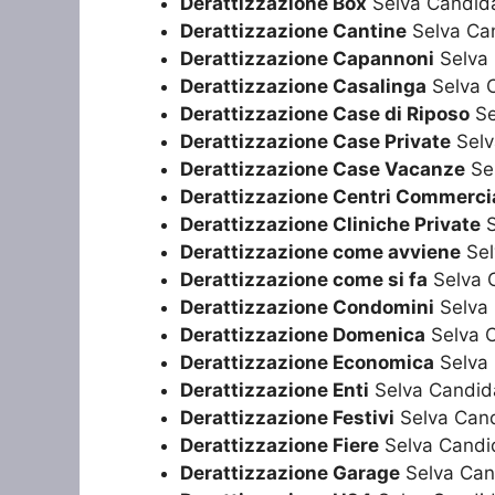
Derattizzazione Box
Selva Candid
Derattizzazione Cantine
Selva Ca
Derattizzazione Capannoni
Selva
Derattizzazione Casalinga
Selva 
Derattizzazione Case di Riposo
Se
Derattizzazione Case Private
Selv
Derattizzazione Case Vacanze
Se
Derattizzazione Centri Commercia
Derattizzazione Cliniche Private
S
Derattizzazione come avviene
Sel
Derattizzazione come si fa
Selva 
Derattizzazione Condomini
Selva
Derattizzazione Domenica
Selva 
Derattizzazione Economica
Selva
Derattizzazione Enti
Selva Candid
Derattizzazione Festivi
Selva Can
Derattizzazione Fiere
Selva Candi
Derattizzazione Garage
Selva Can