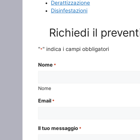
Derattizzazione
Disinfestazioni
Richiedi il preven
"
" indica i campi obbligatori
*
Nome
*
Nome
Email
*
Il tuo messaggio
*