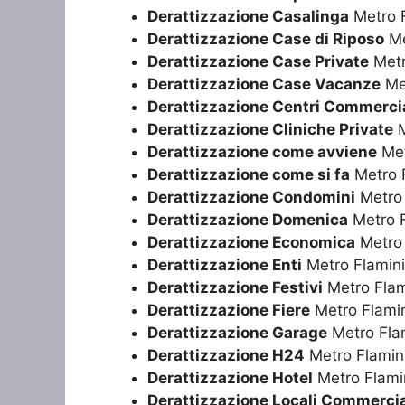
Derattizzazione Casalinga
Metro F
Derattizzazione Case di Riposo
Me
Derattizzazione Case Private
Metr
Derattizzazione Case Vacanze
Met
Derattizzazione Centri Commercia
Derattizzazione Cliniche Private
M
Derattizzazione come avviene
Met
Derattizzazione come si fa
Metro 
Derattizzazione Condomini
Metro 
Derattizzazione Domenica
Metro F
Derattizzazione Economica
Metro 
Derattizzazione Enti
Metro Flamin
Derattizzazione Festivi
Metro Flam
Derattizzazione Fiere
Metro Flami
Derattizzazione Garage
Metro Fla
Derattizzazione H24
Metro Flamin
Derattizzazione Hotel
Metro Flami
Derattizzazione Locali Commercia