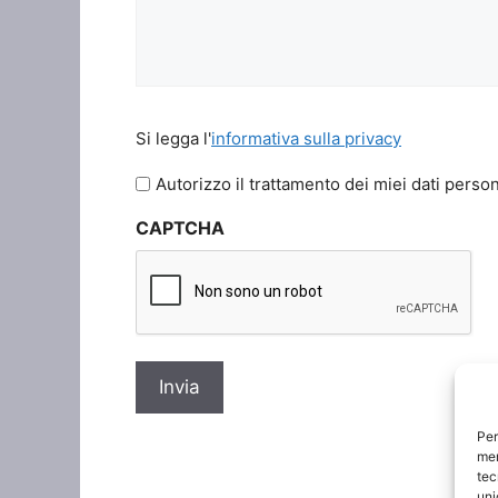
Si
Si legga l'
informativa sulla privacy
legga
l'informativa
Autorizzo il trattamento dei miei dati person
sulla
CAPTCHA
privacy
*
Per
mem
tec
uni