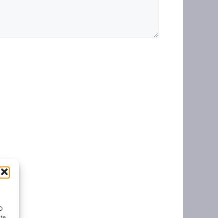
ID
nte