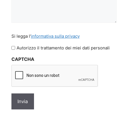
Si
Si legga l'
informativa sulla privacy
legga
l'informativa
Autorizzo il trattamento dei miei dati personali
sulla
CAPTCHA
privacy
*