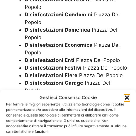
Popolo
Disinfestazioni Condomini
Piazza Del
Popolo
Disinfestazioni Domenica
Piazza Del
Popolo
Disinfestazioni Economica
Piazza Del
Popolo
Disinfestazioni Enti
Piazza Del Popolo
Disinfestazioni Festivi
Piazza Del Popolo
Disinfestazioni Fiere
Piazza Del Popolo
Disinfestazioni Garage
Piazza Del
Popolo
Gestisci Consenso Cookie
Disinfestazioni H24
Piazza Del Popolo
Per fornire le migliori esperienze, utilizziamo tecnologie come i cookie
Disinfestazioni Hotel
Piazza Del Popolo
per memorizzare e/o accedere alle informazioni del dispositivo. Il
Disinfestazioni Locali Commerciali
consenso a queste tecnologie ci permetterà di elaborare dati come il
Piazza Del Popolo
comportamento di navigazione o ID unici su questo sito. Non
acconsentire o ritirare il consenso può influire negativamente su alcune
Disinfestazioni Locali Pubblici
Piazza
caratteristiche e funzioni.