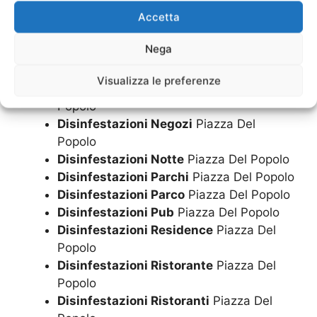
Del Popolo
Accetta
Disinfestazioni Locali Tecnici
Piazza Del
Popolo
Nega
Disinfestazioni Mense
Piazza Del
Popolo
Visualizza le preferenze
Disinfestazioni Metodi
Piazza Del
Popolo
Disinfestazioni Negozi
Piazza Del
Popolo
Disinfestazioni Notte
Piazza Del Popolo
Disinfestazioni Parchi
Piazza Del Popolo
Disinfestazioni Parco
Piazza Del Popolo
Disinfestazioni Pub
Piazza Del Popolo
Disinfestazioni Residence
Piazza Del
Popolo
Disinfestazioni Ristorante
Piazza Del
Popolo
Disinfestazioni Ristoranti
Piazza Del