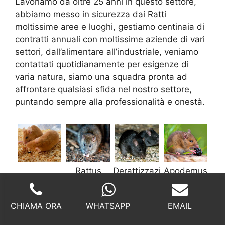
Lavoriamo da oltre 25 anni in questo settore,
abbiamo messo in sicurezza dai Ratti
moltissime aree e luoghi, gestiamo centinaia di
contratti annuali con moltissime aziende di vari
settori, dall’alimentare all’industriale, veniamo
contattati quotidianamente per esigenze di
varia natura, siamo una squadra pronta ad
affrontare qualsiasi sfida nel nostro settore,
puntando sempre alla professionalità e onestà.
Rattus
Derattizzazi
Apodemus
Norvegicus
one Rattus
Sylvaticus
Rattus
CHIAMA ORA
WHATSAPP
EMAIL
DERATTIZZAZIONE ROMA,