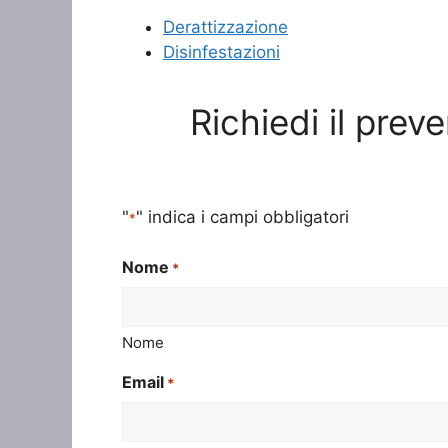
Derattizzazione
Disinfestazioni
Richiedi il prev
"
" indica i campi obbligatori
*
Nome
*
Nome
Email
*