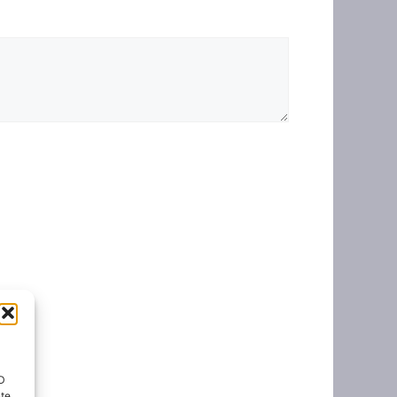
ID
nte