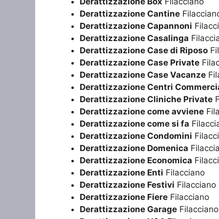
Derattizzazione Box
Filacciano
Derattizzazione Cantine
Filaccian
Derattizzazione Capannoni
Filacc
Derattizzazione Casalinga
Filacci
Derattizzazione Case di Riposo
Fi
Derattizzazione Case Private
Fila
Derattizzazione Case Vacanze
Fil
Derattizzazione Centri Commercia
Derattizzazione Cliniche Private
F
Derattizzazione come avviene
Fil
Derattizzazione come si fa
Filacci
Derattizzazione Condomini
Filacc
Derattizzazione Domenica
Filacci
Derattizzazione Economica
Filacc
Derattizzazione Enti
Filacciano
Derattizzazione Festivi
Filacciano
Derattizzazione Fiere
Filacciano
Derattizzazione Garage
Filacciano