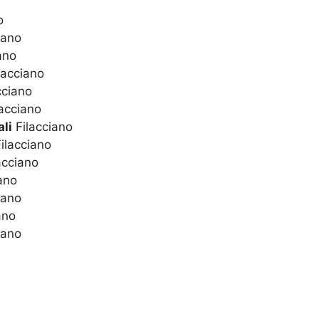
o
iano
ano
lacciano
cciano
acciano
li
Filacciano
ilacciano
acciano
ano
iano
ano
iano