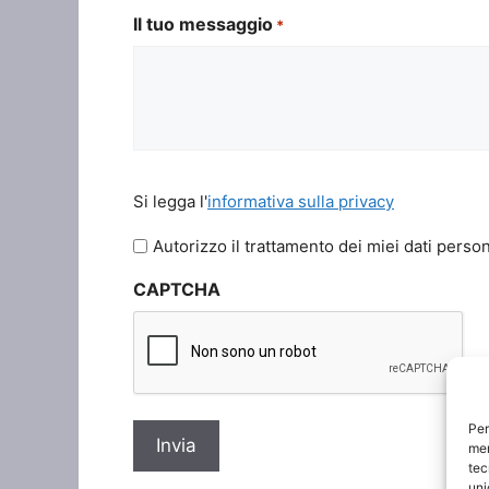
Il tuo messaggio
*
Si
Si legga l'
informativa sulla privacy
legga
l'informativa
Autorizzo il trattamento dei miei dati person
sulla
CAPTCHA
privacy
*
Per
mem
tec
uni