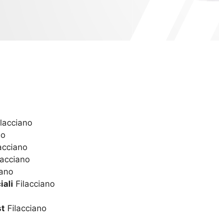
lacciano
no
acciano
lacciano
iano
iali
Filacciano
st
Filacciano