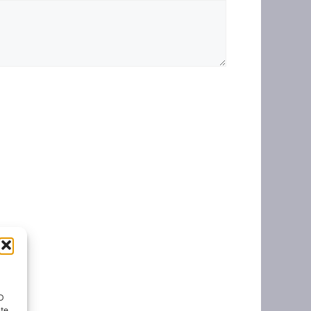
ID
nte