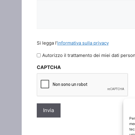
Si
Si legga l'
informativa sulla privacy
legga
l'informativa
Autorizzo il trattamento dei miei dati person
sulla
CAPTCHA
privacy
*
Per
mem
tec
uni