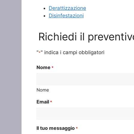
Derattizzazione
Disinfestazioni
Richiedi il prevent
"
" indica i campi obbligatori
*
Nome
*
Nome
Email
*
Il tuo messaggio
*