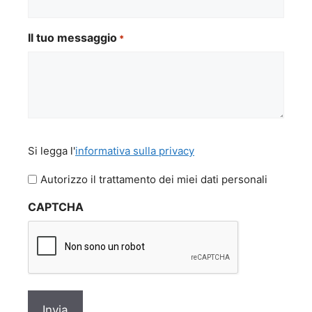
Il tuo messaggio
*
Si
Si legga l'
informativa sulla privacy
legga
l'informativa
Autorizzo il trattamento dei miei dati personali
sulla
CAPTCHA
privacy
*