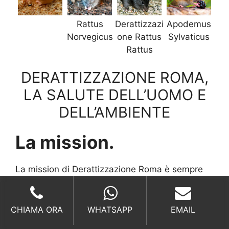
Rattus
Derattizzazi
Apodemus
Norvegicus
one Rattus
Sylvaticus
Rattus
DERATTIZZAZIONE ROMA,
LA SALUTE DELL’UOMO E
DELL’AMBIENTE
La mission.
La mission di Derattizzazione Roma è sempre
stata quella di coniugare alti servizi a
costi
ragionevoli
ed equilibrati, offrendo quindi al
cliente, il
miglior rapporto qualità prezzo
e le
CHIAMA ORA
WHATSAPP
EMAIL
migliori condizioni trovabili sul mercato.