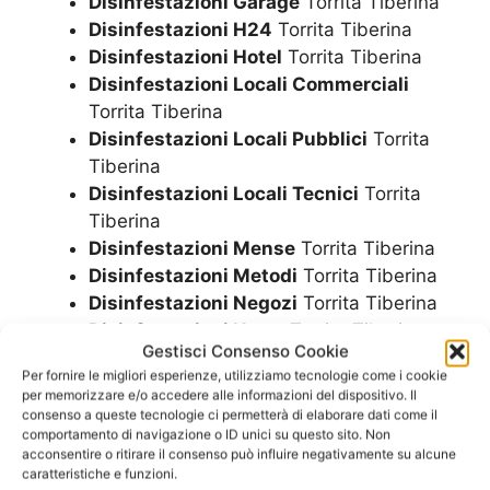
Disinfestazioni Garage
Torrita Tiberina
Disinfestazioni H24
Torrita Tiberina
Disinfestazioni Hotel
Torrita Tiberina
Disinfestazioni Locali Commerciali
Torrita Tiberina
Disinfestazioni Locali Pubblici
Torrita
Tiberina
Disinfestazioni Locali Tecnici
Torrita
Tiberina
Disinfestazioni Mense
Torrita Tiberina
Disinfestazioni Metodi
Torrita Tiberina
Disinfestazioni Negozi
Torrita Tiberina
Disinfestazioni Notte
Torrita Tiberina
Gestisci Consenso Cookie
Disinfestazioni Parchi
Torrita Tiberina
Per fornire le migliori esperienze, utilizziamo tecnologie come i cookie
Disinfestazioni Parco
Torrita Tiberina
per memorizzare e/o accedere alle informazioni del dispositivo. Il
Disinfestazioni Pub
Torrita Tiberina
consenso a queste tecnologie ci permetterà di elaborare dati come il
comportamento di navigazione o ID unici su questo sito. Non
Disinfestazioni Residence
Torrita
acconsentire o ritirare il consenso può influire negativamente su alcune
Tiberina
caratteristiche e funzioni.