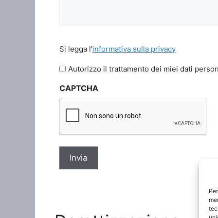
Si
Si legga l'
informativa sulla privacy
legga
l'informativa
Autorizzo il trattamento dei miei dati person
sulla
CAPTCHA
privacy
*
Per
mem
tec
uni