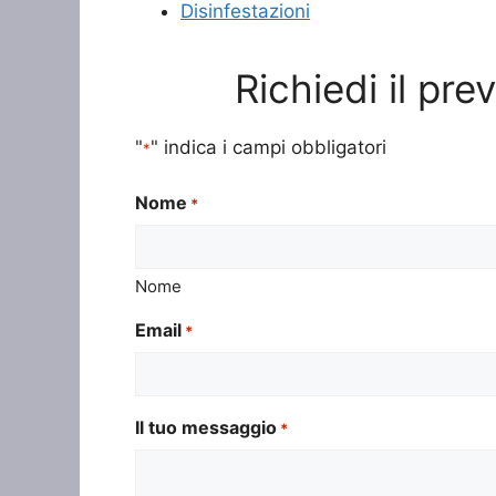
Disinfestazioni
Richiedi il pre
"
" indica i campi obbligatori
*
Nome
*
Nome
Email
*
Il tuo messaggio
*