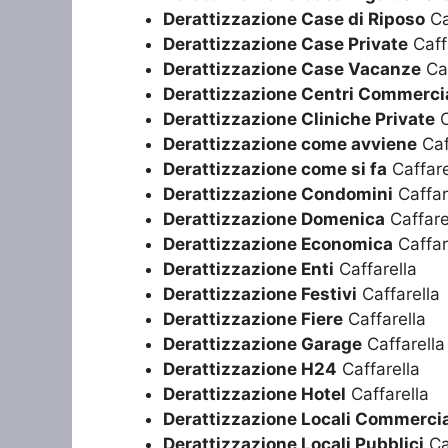
Derattizzazione Case di Riposo
Ca
Derattizzazione Case Private
Caff
Derattizzazione Case Vacanze
Caf
Derattizzazione Centri Commercia
Derattizzazione Cliniche Private
C
Derattizzazione come avviene
Caf
Derattizzazione come si fa
Caffare
Derattizzazione Condomini
Caffar
Derattizzazione Domenica
Caffare
Derattizzazione Economica
Caffar
Derattizzazione Enti
Caffarella
Derattizzazione Festivi
Caffarella
Derattizzazione Fiere
Caffarella
Derattizzazione Garage
Caffarella
Derattizzazione H24
Caffarella
Derattizzazione Hotel
Caffarella
Derattizzazione Locali Commercia
Derattizzazione Locali Pubblici
Ca