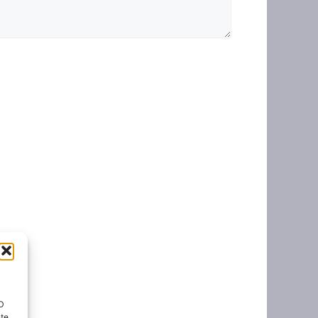
ID
nte