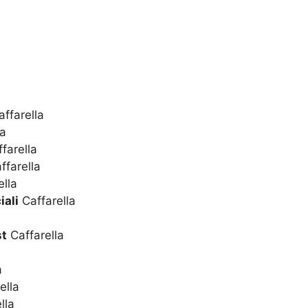
ffarella
la
farella
ffarella
ella
iali
Caffarella
st
Caffarella
a
ella
lla