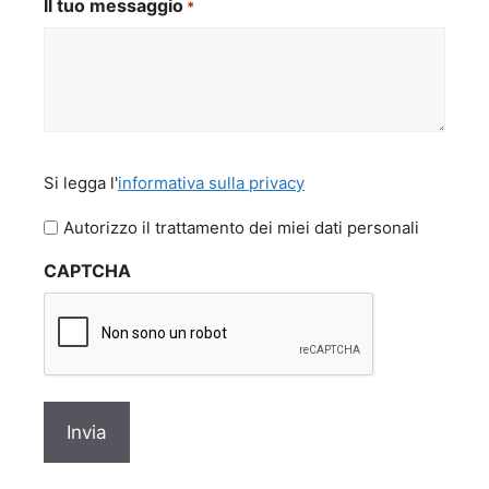
Il tuo messaggio
*
Si
Si legga l'
informativa sulla privacy
legga
l'informativa
Autorizzo il trattamento dei miei dati personali
sulla
CAPTCHA
privacy
*