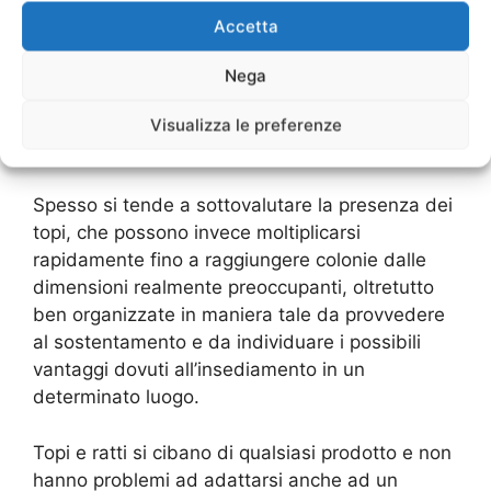
Accetta
Senza pensare che topi e ratti non hanno alcun
timore nell’insediarsi all’interno di luoghi abitati,
Nega
nelle cucine di mense e ristoranti, nei magazzini
delle industrie alimentari e in altri luoghi in cui la
Visualizza le preferenze
presenza umana sia costante.
Spesso si tende a sottovalutare la presenza dei
topi, che possono invece moltiplicarsi
rapidamente fino a raggiungere colonie dalle
dimensioni realmente preoccupanti, oltretutto
ben organizzate in maniera tale da provvedere
al sostentamento e da individuare i possibili
vantaggi dovuti all’insediamento in un
determinato luogo.
Topi e ratti si cibano di qualsiasi prodotto e non
hanno problemi ad adattarsi anche ad un