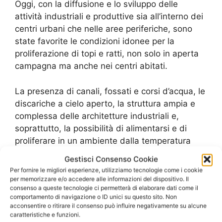
Oggi, con la diffusione e lo sviluppo delle
attività industriali e produttive sia all’interno dei
centri urbani che nelle aree periferiche, sono
state favorite le condizioni idonee per la
proliferazione di topi e ratti, non solo in aperta
campagna ma anche nei centri abitati.
La presenza di canali, fossati e corsi d’acqua, le
discariche a cielo aperto, la struttura ampia e
complessa delle architetture industriali e,
soprattutto, la possibilità di alimentarsi e di
proliferare in un ambiente dalla temperatura
confortevole ha consentito ai roditori di
Gestisci Consenso Cookie
insediarsi e di svilupparsi tranquillamente.
Per fornire le migliori esperienze, utilizziamo tecnologie come i cookie
per memorizzare e/o accedere alle informazioni del dispositivo. Il
consenso a queste tecnologie ci permetterà di elaborare dati come il
A tutto questo va ad aggiungersi anche una
comportamento di navigazione o ID unici su questo sito. Non
scarsa attenzione per le tematiche ambientali e
acconsentire o ritirare il consenso può influire negativamente su alcune
una tendenza a sottovalutare questo problema.
caratteristiche e funzioni.