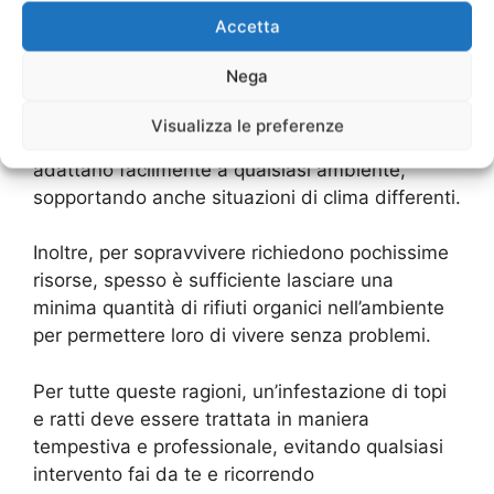
Accetta
Topi e ratti diffondono facilmente malattie e
infezioni piuttosto gravi attraverso gli
Nega
escrementi e l’urina, il contatto diretto, i morsi e
la contaminazione dei prodotti alimentari, si
Visualizza le preferenze
moltiplicano enormemente e rapidamente e si
adattano facilmente a qualsiasi ambiente,
sopportando anche situazioni di clima differenti.
Inoltre, per sopravvivere richiedono pochissime
risorse, spesso è sufficiente lasciare una
minima quantità di rifiuti organici nell’ambiente
per permettere loro di vivere senza problemi.
Per tutte queste ragioni, un’infestazione di topi
e ratti deve essere trattata in maniera
tempestiva e professionale, evitando qualsiasi
intervento fai da te e ricorrendo