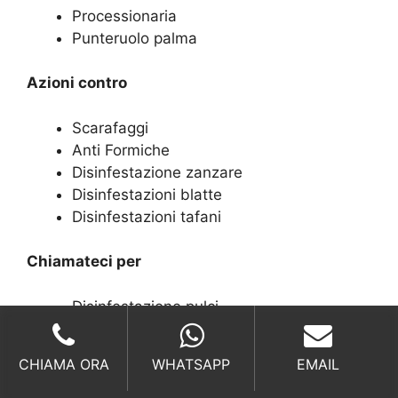
Processionaria
Punteruolo palma
Azioni contro
Scarafaggi
Anti Formiche
Disinfestazione zanzare
Disinfestazioni blatte
Disinfestazioni tafani
Chiamateci per
Disinfestazione pulci
Anti blattella germanica
Disinfestazioni mosche
CHIAMA ORA
WHATSAPP
EMAIL
Anti fuochista
Allontanamento volatili