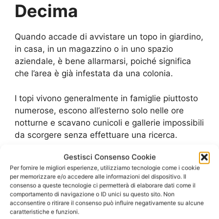
Decima
Quando accade di avvistare un topo in giardino,
in casa, in un magazzino o in uno spazio
aziendale, è bene allarmarsi, poiché significa
che l’area è già infestata da una colonia.
I topi vivono generalmente in famiglie piuttosto
numerose, escono all’esterno solo nelle ore
notturne e scavano cunicoli e gallerie impossibili
da scorgere senza effettuare una ricerca.
Gestisci Consenso Cookie
Specialmente nelle aziende dove viene
Per fornire le migliori esperienze, utilizziamo tecnologie come i cookie
effettuala la lavorazione e produzione di
per memorizzare e/o accedere alle informazioni del dispositivo. Il
alimenti, la presenza dei topi potrebbe
consenso a queste tecnologie ci permetterà di elaborare dati come il
comportamento di navigazione o ID unici su questo sito. Non
rappresentare un vero e proprio pericolo per la
acconsentire o ritirare il consenso può influire negativamente su alcune
salute delle persone e per l’ambiente stesso.
caratteristiche e funzioni.