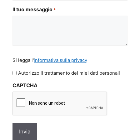
Il tuo messaggio
*
Si
Si legga l'
informativa sulla privacy
legga
l'informativa
Autorizzo il trattamento dei miei dati personali
sulla
CAPTCHA
privacy
*