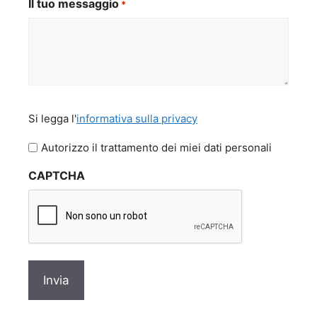
Il tuo messaggio
*
Si
Si legga l'
informativa sulla privacy
legga
l'informativa
Autorizzo il trattamento dei miei dati personali
sulla
CAPTCHA
privacy
*