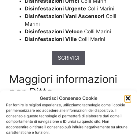
Disinfestazioni Uffici
Colli Marini
Disinfestazioni Urgente
Colli Marini
Disinfestazioni Vani Ascensori
Colli
Marini
Disinfestazioni Veloce
Colli Marini
Disinfestazioni Ville
Colli Marini
SCRIVICI
Maggiori informazioni
per Ditta
Gestisci Consenso Cookie
Derattizzazione Colli
Per fornire le migliori esperienze, utilizziamo tecnologie come i cookie
per memorizzare e/o accedere alle informazioni del dispositivo. Il
Marini
consenso a queste tecnologie ci permetterà di elaborare dati come il
comportamento di navigazione o ID unici su questo sito. Non
acconsentire o ritirare il consenso può influire negativamente su alcune
Come lavora una
Ditta
caratteristiche e funzioni.