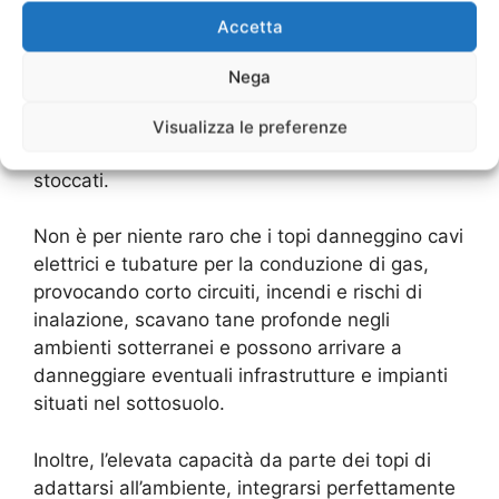
presenza dei topi
Accetta
È bene considerare che i danni dovuti alla
Nega
presenza dei topi non si limitano alla
contaminazione dei prodotti alimentari e degli
Visualizza le preferenze
ambienti in cui questi vengono lavorati o
stoccati.
Non è per niente raro che i topi danneggino cavi
elettrici e tubature per la conduzione di gas,
provocando corto circuiti, incendi e rischi di
inalazione, scavano tane profonde negli
ambienti sotterranei e possono arrivare a
danneggiare eventuali infrastrutture e impianti
situati nel sottosuolo.
Inoltre, l’elevata capacità da parte dei topi di
adattarsi all’ambiente, integrarsi perfettamente