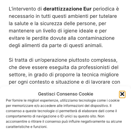
L’intervento di
derattizzazione Eur
periodica è
necessario in tutti questi ambienti per tutelare
la salute e la sicurezza delle persone, per
mantenere un livello di igiene ideale e per
evitare le perdite dovute alla contaminazione
degli alimenti da parte di questi animali.
Si tratta di un’operazione piuttosto complessa,
che deve essere eseguita da professionisti del
settore, in grado di proporre la tecnica migliore
per ogni contesto e situazione e di lavorare con
la massima sicurezza per le persone, per
Gestisci Consenso Cookie
l’ambiente naturale, per gli impianti produttivi e
Per fornire le migliori esperienze, utilizziamo tecnologie come i cookie
per i prodotti alimentari stessi.
per memorizzare e/o accedere alle informazioni del dispositivo. Il
consenso a queste tecnologie ci permetterà di elaborare dati come il
comportamento di navigazione o ID unici su questo sito. Non
I rischi dovuti alla
acconsentire o ritirare il consenso può influire negativamente su alcune
caratteristiche e funzioni.