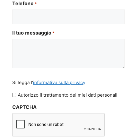
Telefono
*
Il tuo messaggio
*
Si
Si legga l'
informativa sulla privacy
legga
l'informativa
Autorizzo il trattamento dei miei dati personali
sulla
CAPTCHA
privacy
*