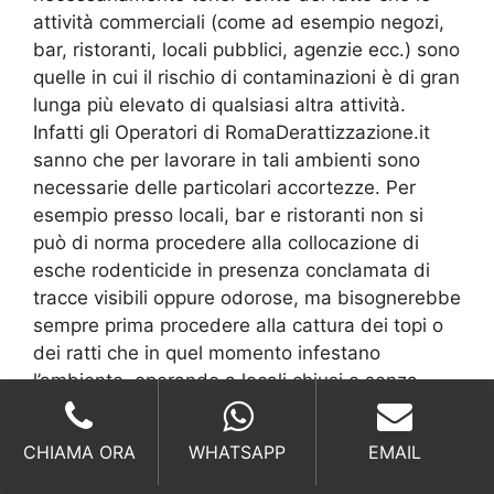
attività commerciali (come ad esempio negozi,
bar, ristoranti, locali pubblici, agenzie ecc.) sono
quelle in cui il rischio di contaminazioni è di gran
lunga più elevato di qualsiasi altra attività.
Infatti gli Operatori di RomaDerattizzazione.it
sanno che per lavorare in tali ambienti sono
necessarie delle particolari accortezze. Per
esempio presso locali, bar e ristoranti non si
può di norma procedere alla collocazione di
esche rodenticide in presenza conclamata di
tracce visibili oppure odorose, ma bisognerebbe
sempre prima procedere alla cattura dei topi o
dei ratti che in quel momento infestano
l’ambiente, operando a locali chiusi e senza
pubblico mediante la collocazione di trappole a
cattura singola o multipla, con esca fresca
CHIAMA ORA
WHATSAPP
EMAIL
naturale, per assicurare che non risultino
decessi incontrollati di roditori nelle aree da