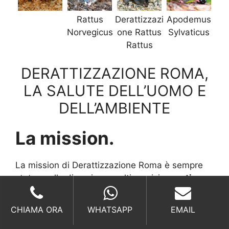
Rattus
Derattizzazi
Apodemus
Norvegicus
one Rattus
Sylvaticus
Rattus
DERATTIZZAZIONE ROMA,
LA SALUTE DELL’UOMO E
DELL’AMBIENTE
La mission.
La mission di Derattizzazione Roma è sempre
stata quella di coniugare alti servizi a
costi
ragionevoli
ed equilibrati, offrendo quindi al
cliente, il
miglior rapporto qualità prezzo
e le
CHIAMA ORA
WHATSAPP
EMAIL
migliori condizioni trovabili sul mercato.