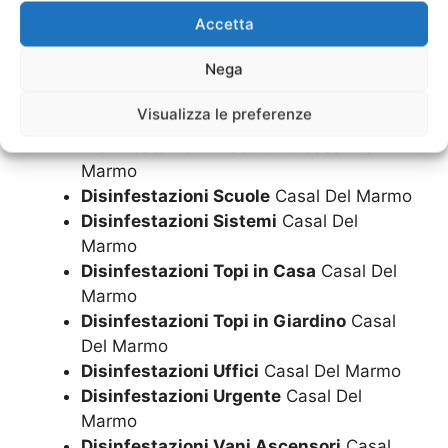
Disinfestazioni Pub
Casal Del Marmo
Accetta
Disinfestazioni Residence
Casal Del
Nega
Marmo
Disinfestazioni Ristorante
Casal Del
Visualizza le preferenze
Marmo
Disinfestazioni Ristoranti
Casal Del
Marmo
Disinfestazioni Scuole
Casal Del Marmo
Disinfestazioni Sistemi
Casal Del
Marmo
Disinfestazioni Topi in Casa
Casal Del
Marmo
Disinfestazioni Topi in Giardino
Casal
Del Marmo
Disinfestazioni Uffici
Casal Del Marmo
Disinfestazioni Urgente
Casal Del
Marmo
Disinfestazioni Vani Ascensori
Casal