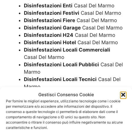
Disinfestazioni Enti
Casal Del Marmo
Disinfestazioni Festivi
Casal Del Marmo
Disinfestazioni Fiere
Casal Del Marmo
Disinfestazioni Garage
Casal Del Marmo
Disinfestazioni H24
Casal Del Marmo
Disinfestazioni Hotel
Casal Del Marmo
Disinfestazioni Locali Commerciali
Casal Del Marmo
Disinfestazioni Locali Pubblici
Casal Del
Marmo
Disinfestazioni Locali Tecnici
Casal Del
Marmo
Disinfestazioni Mense
Casal Del Marmo
Gestisci Consenso Cookie
Disinfestazioni Metodi
Casal Del Marmo
Per fornire le migliori esperienze, utilizziamo tecnologie come i cookie
per memorizzare e/o accedere alle informazioni del dispositivo. Il
Disinfestazioni Negozi
Casal Del Marmo
consenso a queste tecnologie ci permetterà di elaborare dati come il
Disinfestazioni Notte
Casal Del Marmo
comportamento di navigazione o ID unici su questo sito. Non
acconsentire o ritirare il consenso può influire negativamente su alcune
Disinfestazioni Parchi
Casal Del Marmo
caratteristiche e funzioni.
Disinfestazioni Parco
Casal Del Marmo