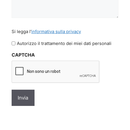
Si
Si legga l'
informativa sulla privacy
legga
l'informativa
Autorizzo il trattamento dei miei dati personali
sulla
CAPTCHA
privacy
*