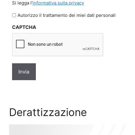
Si legga l'
informativa sulla privacy
legga
l'informativa
Autorizzo il trattamento dei miei dati personali
sulla
CAPTCHA
privacy
*
Derattizzazione