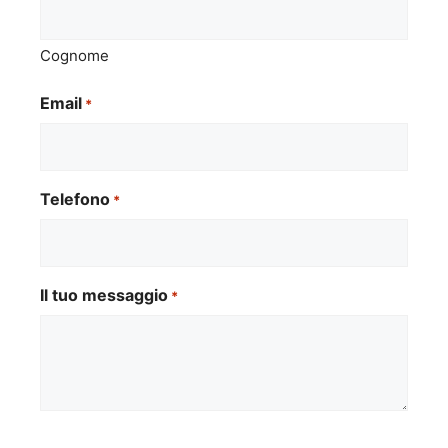
Cognome
Email
*
Telefono
*
Il tuo messaggio
*
Si