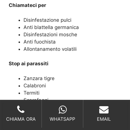
Chiamateci per
Disinfestazione pulci
Anti blattella germanica
Disinfestazioni mosche
Anti fuochista
Allontanamento volatili
Stop ai parassiti
Zanzara tigre
Calabroni
Termiti
Scarafaggi
Mosche
CHIAMA ORA
WHATSAPP
EMAIL