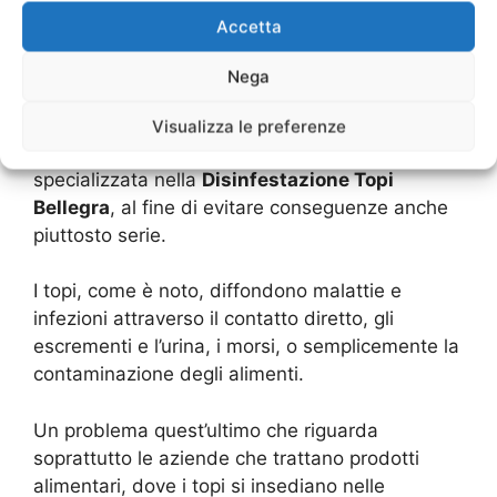
e di animali domestici.
Accetta
Nel momento in cui si dovesse notare la
Nega
presenza di topi all’interno di una struttura o
nelle aree esterne, cortili e giardini, è
Visualizza le preferenze
necessario contattare subito un’impresa
specializzata nella
Disinfestazione Topi
Bellegra
, al fine di evitare conseguenze anche
piuttosto serie.
I topi, come è noto, diffondono malattie e
infezioni attraverso il contatto diretto, gli
escrementi e l’urina, i morsi, o semplicemente la
contaminazione degli alimenti.
Un problema quest’ultimo che riguarda
soprattutto le aziende che trattano prodotti
alimentari, dove i topi si insediano nelle