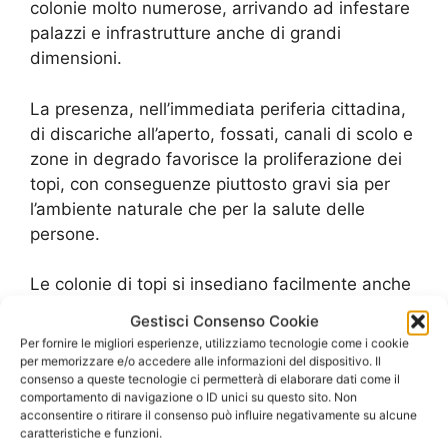
colonie molto numerose, arrivando ad infestare
palazzi e infrastrutture anche di grandi
dimensioni.
La presenza, nell’immediata periferia cittadina,
di discariche all’aperto, fossati, canali di scolo e
zone in degrado favorisce la proliferazione dei
topi, con conseguenze piuttosto gravi sia per
l’ambiente naturale che per la salute delle
persone.
Le colonie di topi si insediano facilmente anche
all’interno degli stabilimenti e dei magazzini,
Gestisci Consenso Cookie
dove spesso le condizioni climatiche sono
Per fornire le migliori esperienze, utilizziamo tecnologie come i cookie
favorevoli alla moltiplicazioni degli animaletti,
per memorizzare e/o accedere alle informazioni del dispositivo. Il
consenso a queste tecnologie ci permetterà di elaborare dati come il
che comunque sopportano bene le variazioni di
comportamento di navigazione o ID unici su questo sito. Non
temperatura e, muovendosi specialmente la
acconsentire o ritirare il consenso può influire negativamente su alcune
notte, non risentono della presenza di persone
caratteristiche e funzioni.