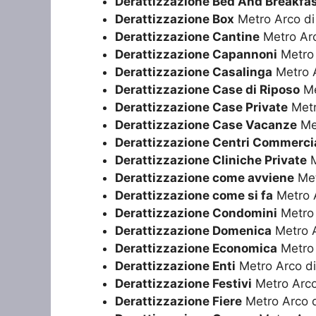
Derattizzazione Bed And Breakfa
Derattizzazione Box
Metro Arco di
Derattizzazione Cantine
Metro Arc
Derattizzazione Capannoni
Metro 
Derattizzazione Casalinga
Metro A
Derattizzazione Case di Riposo
Me
Derattizzazione Case Private
Metr
Derattizzazione Case Vacanze
Met
Derattizzazione Centri Commercia
Derattizzazione Cliniche Private
M
Derattizzazione come avviene
Met
Derattizzazione come si fa
Metro A
Derattizzazione Condomini
Metro 
Derattizzazione Domenica
Metro A
Derattizzazione Economica
Metro 
Derattizzazione Enti
Metro Arco di
Derattizzazione Festivi
Metro Arco
Derattizzazione Fiere
Metro Arco d