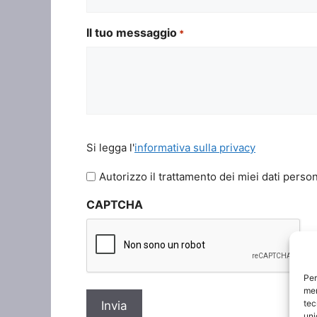
Il tuo messaggio
*
Si
Si legga l'
informativa sulla privacy
legga
l'informativa
Autorizzo il trattamento dei miei dati person
sulla
CAPTCHA
privacy
*
Per
mem
tec
uni