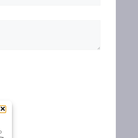
ID
nte