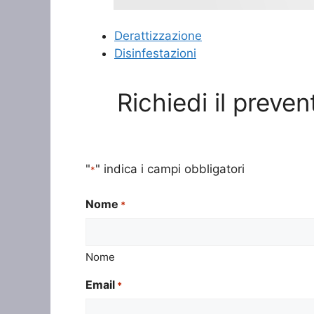
Derattizzazione
Disinfestazioni
Richiedi il preve
"
" indica i campi obbligatori
*
Nome
*
Nome
Email
*