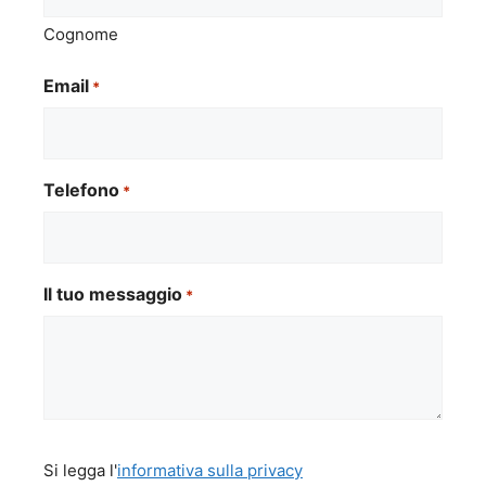
Cognome
Email
*
Telefono
*
Il tuo messaggio
*
Si
Si legga l'
informativa sulla privacy
legga