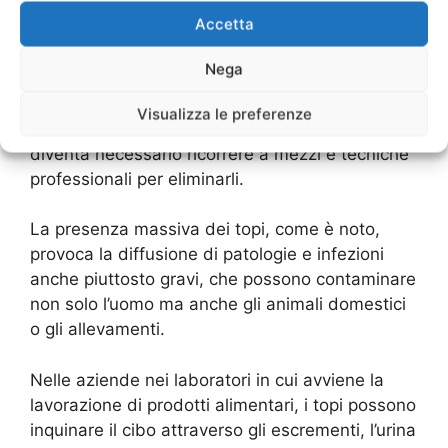
abitati, e la loro presenza è molto più
Accetta
abbondante e diffusa di quanto si possa
immaginare.
Nega
Se la loro presenza dovesse svilupparsi fino a
Visualizza le preferenze
diventare una vera e propria infestazione,
diventa necessario ricorrere a mezzi e tecniche
professionali per eliminarli.
La presenza massiva dei topi, come è noto,
provoca la diffusione di patologie e infezioni
anche piuttosto gravi, che possono contaminare
non solo l’uomo ma anche gli animali domestici
o gli allevamenti.
Nelle aziende nei laboratori in cui avviene la
lavorazione di prodotti alimentari, i topi possono
inquinare il cibo attraverso gli escrementi, l’urina