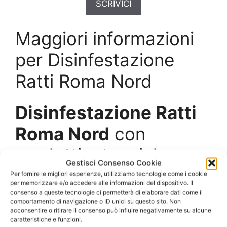
SCRIVICI
Maggiori informazioni
per Disinfestazione
Ratti Roma Nord
Disinfestazione Ratti
Roma Nord
con
prodotti e tecniche
Gestisci Consenso Cookie
professionali
Per fornire le migliori esperienze, utilizziamo tecnologie come i cookie
per memorizzare e/o accedere alle informazioni del dispositivo. Il
consenso a queste tecnologie ci permetterà di elaborare dati come il
comportamento di navigazione o ID unici su questo sito. Non
Ratti e topi sono presenti normalmente non solo
acconsentire o ritirare il consenso può influire negativamente su alcune
nelle campagne ma anche in tutti i luoghi
caratteristiche e funzioni.