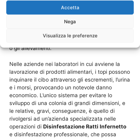
professionali per eliminarli.
Accetta
La presenza massiva dei topi, come è noto,
Nega
provoca la diffusione di patologie e infezioni
anche piuttosto gravi, che possono contaminare
Visualizza le preferenze
non solo l’uomo ma anche gli animali domestici
o gli allevamenti.
Nelle aziende nei laboratori in cui avviene la
lavorazione di prodotti alimentari, i topi possono
inquinare il cibo attraverso gli escrementi, l’urina
e i morsi, provocando un notevole danno
economico. L’unico sistema per evitare lo
sviluppo di una colonia di grandi dimensioni, e
le relative, gravi, conseguenze, è quello di
rivolgersi ad un’azienda specializzata nelle
operazioni di
Disinfestazione Ratti Infernetto
e disinfestazione professionale, che possa