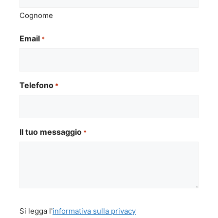
Cognome
Email
*
Telefono
*
Il tuo messaggio
*
Si
Si legga l'
informativa sulla privacy
legga