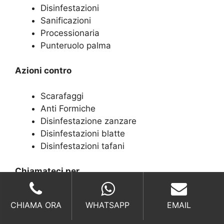
Disinfestazioni
Sanificazioni
Processionaria
Punteruolo palma
Azioni contro
Scarafaggi
Anti Formiche
Disinfestazione zanzare
Disinfestazioni blatte
Disinfestazioni tafani
Chiamateci per
Disinfestazione pulci
CHIAMA ORA
WHATSAPP
EMAIL
Anti blattella germanica
Disinfestazioni mosche