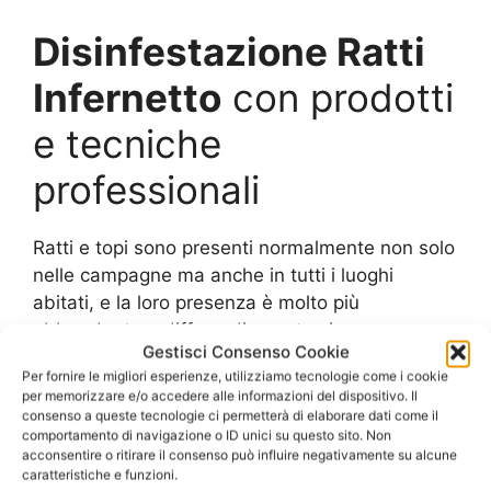
Disinfestazione Ratti
Infernetto
con prodotti
e tecniche
professionali
Ratti e topi sono presenti normalmente non solo
nelle campagne ma anche in tutti i luoghi
abitati, e la loro presenza è molto più
abbondante e diffusa di quanto si possa
Gestisci Consenso Cookie
immaginare.
Per fornire le migliori esperienze, utilizziamo tecnologie come i cookie
per memorizzare e/o accedere alle informazioni del dispositivo. Il
Se la loro presenza dovesse svilupparsi fino a
consenso a queste tecnologie ci permetterà di elaborare dati come il
comportamento di navigazione o ID unici su questo sito. Non
diventare una vera e propria infestazione,
acconsentire o ritirare il consenso può influire negativamente su alcune
diventa necessario ricorrere a mezzi e tecniche
caratteristiche e funzioni.