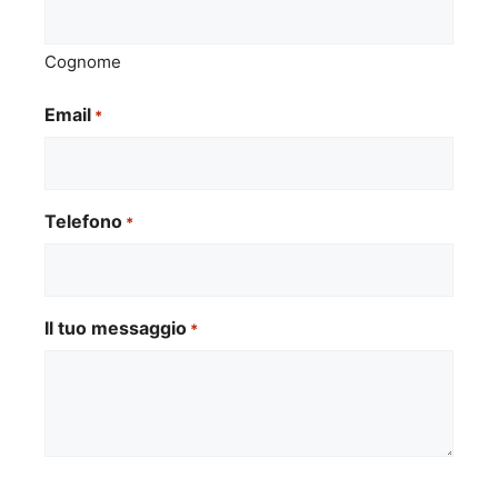
Cognome
Email
*
Telefono
*
Il tuo messaggio
*
Si