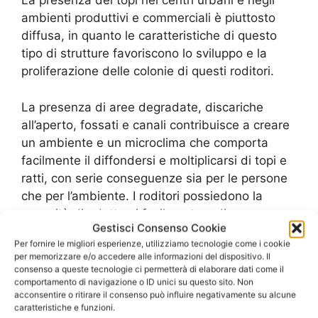
La presenza dei topi nei centri urbani e negli
ambienti produttivi e commerciali è piuttosto
diffusa, in quanto le caratteristiche di questo
tipo di strutture favoriscono lo sviluppo e la
proliferazione delle colonie di questi roditori.
La presenza di aree degradate, discariche
all’aperto, fossati e canali contribuisce a creare
un ambiente e un microclima che comporta
facilmente il diffondersi e moltiplicarsi di topi e
ratti, con serie conseguenze sia per le persone
che per l’ambiente. I roditori possiedono la
capacità di adattarsi facilmente e di
Gestisci Consenso Cookie
sopravvivere anche con pochissime risorse e
Per fornire le migliori esperienze, utilizziamo tecnologie come i cookie
riescono a sopravvivere facilmente sopportando
per memorizzare e/o accedere alle informazioni del dispositivo. Il
i cambiamenti di temperatura e la presenza di
consenso a queste tecnologie ci permetterà di elaborare dati come il
comportamento di navigazione o ID unici su questo sito. Non
persone e di animali, anche in merito alla loro
acconsentire o ritirare il consenso può influire negativamente su alcune
abitudine di muoversi soprattutto la notte.
caratteristiche e funzioni.