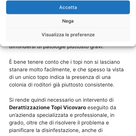
Accetta
L’insieme delle opportunità favorevoli comporta
lo sviluppo di colonie di roditori anche di
Nega
dimensioni considerevoli, che comportano
danni all’ecosistema, all’ambiente naturale e alle
Visualizza le preferenze
persone, provocando spesso anche il
diffondersi di patologie piuttosto gravi.
È bene tenere conto che i topi non si lasciano
stanare molto facilmente, e che spesso la vista
di un unico topo indica la presenza di una
colonia di roditori già piuttosto consistente.
Si rende quindi necessario un intervento di
Derattizzazione Topi Vicovaro
eseguito da
un’azienda specializzata e professionale, in
grado, oltre che di risolvere il problema e
pianificare la disinfestazione, anche di