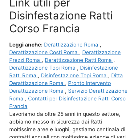
Link utili per
Disinfestazione Ratti
Corso Francia
Leggi anche:
Derattizzazione Roma
,
Derattizzazione Costi Roma
,
Derattizzazione
Prezzi Roma
,
Derattizzazione Ratti Roma
,
Derattizzazione Topi Roma
,
Disinfestazione
Ratti Roma
,
Disinfestazione Topi Roma
,
Ditta
Derattizzazione Roma
,
Pronto Intervento
Derattizzazione Roma
,
Servizio Derattizzazione
Roma
,
Contatti per Disinfestazione Ratti Corso
Francia
Lavoriamo da oltre 25 anni in questo settore,
abbiamo messo in sicurezza dai Ratti
moltissime aree e luoghi, gestiamo centinaia di
contratti annuali con moltissime aziende di vari