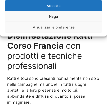
Maggiori informazioni
Accetta
per Disinfestazione
Nega
Ratti Corso Francia
Visualizza le preferenze
Disinfestazione Ratti
Corso Francia
con
prodotti e tecniche
professionali
Ratti e topi sono presenti normalmente non solo
nelle campagne ma anche in tutti i luoghi
abitati, e la loro presenza è molto più
abbondante e diffusa di quanto si possa
immaginare.