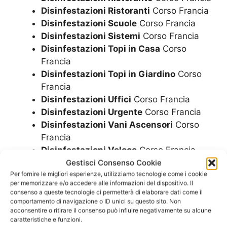
Disinfestazioni Ristoranti
Corso Francia
Disinfestazioni Scuole
Corso Francia
Disinfestazioni Sistemi
Corso Francia
Disinfestazioni Topi in Casa
Corso
Francia
Disinfestazioni Topi in Giardino
Corso
Francia
Disinfestazioni Uffici
Corso Francia
Disinfestazioni Urgente
Corso Francia
Disinfestazioni Vani Ascensori
Corso
Francia
Disinfestazioni Veloce
Corso Francia
Disinfestazioni Ville
Corso Francia
Gestisci Consenso Cookie
Per fornire le migliori esperienze, utilizziamo tecnologie come i cookie
per memorizzare e/o accedere alle informazioni del dispositivo. Il
consenso a queste tecnologie ci permetterà di elaborare dati come il
SCRIVICI
comportamento di navigazione o ID unici su questo sito. Non
acconsentire o ritirare il consenso può influire negativamente su alcune
caratteristiche e funzioni.