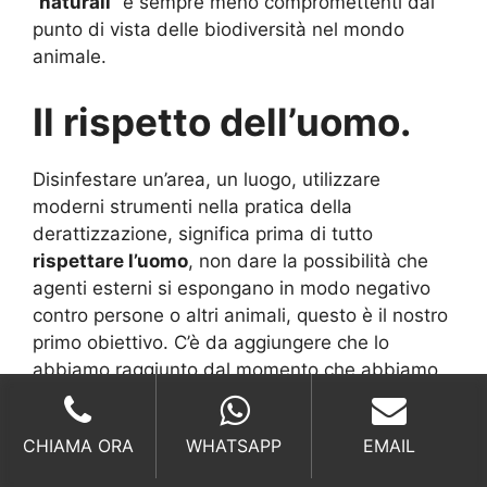
“
naturali
” e sempre meno compromettenti dal
punto di vista delle biodiversità nel mondo
animale.
Il rispetto dell’uomo.
Disinfestare un’area, un luogo, utilizzare
moderni strumenti nella pratica della
derattizzazione, significa prima di tutto
rispettare l’uomo
, non dare la possibilità che
agenti esterni si espongano in modo negativo
contro persone o altri animali, questo è il nostro
primo obiettivo. C’è da aggiungere che lo
abbiamo raggiunto dal momento che abbiamo
deciso di utilizzare solo ed esclusivamente
prodotti naturali
che non hanno nessun tipo di
CHIAMA ORA
WHATSAPP
EMAIL
influenza negativa sulle persone o sugli
animali
da compagnia
.