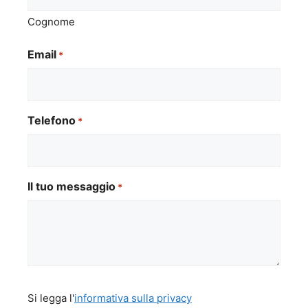
Cognome
Email
*
Telefono
*
Il tuo messaggio
*
Si
Si legga l'
informativa sulla privacy
legga