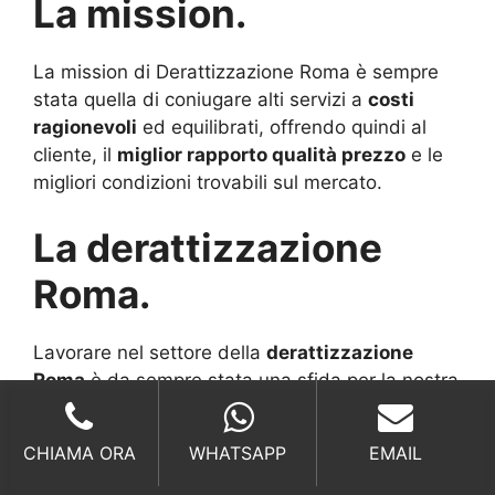
La mission.
La mission di Derattizzazione Roma è sempre
stata quella di coniugare alti servizi a
costi
ragionevoli
ed equilibrati, offrendo quindi al
cliente, il
miglior rapporto qualità prezzo
e le
migliori condizioni trovabili sul mercato.
La derattizzazione
Roma.
Lavorare nel settore della
derattizzazione
Roma
è da sempre stata una sfida per la nostra
società, una sfida al cambiamento al saper
rintracciare sul mercato prodotti sempre più
CHIAMA ORA
WHATSAPP
EMAIL
“
naturali
” e sempre meno compromettenti dal
punto di vista delle biodiversità nel mondo