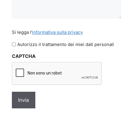
Si
Si legga l'
informativa sulla privacy
legga
l'informativa
Autorizzo il trattamento dei miei dati personali
sulla
CAPTCHA
privacy
*