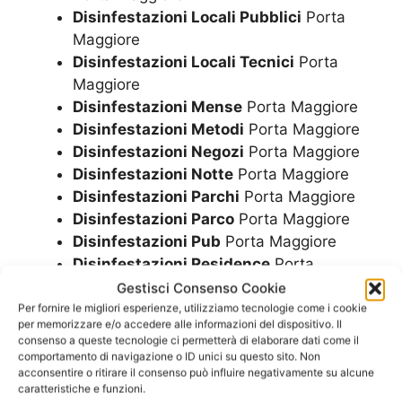
Disinfestazioni Locali Pubblici
Porta
Maggiore
Disinfestazioni Locali Tecnici
Porta
Maggiore
Disinfestazioni Mense
Porta Maggiore
Disinfestazioni Metodi
Porta Maggiore
Disinfestazioni Negozi
Porta Maggiore
Disinfestazioni Notte
Porta Maggiore
Disinfestazioni Parchi
Porta Maggiore
Disinfestazioni Parco
Porta Maggiore
Disinfestazioni Pub
Porta Maggiore
Disinfestazioni Residence
Porta
Maggiore
Gestisci Consenso Cookie
Disinfestazioni Ristorante
Porta
Per fornire le migliori esperienze, utilizziamo tecnologie come i cookie
per memorizzare e/o accedere alle informazioni del dispositivo. Il
Maggiore
consenso a queste tecnologie ci permetterà di elaborare dati come il
Disinfestazioni Ristoranti
Porta
comportamento di navigazione o ID unici su questo sito. Non
acconsentire o ritirare il consenso può influire negativamente su alcune
Maggiore
caratteristiche e funzioni.
Disinfestazioni Scuole
Porta Maggiore