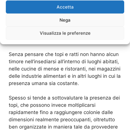
confortevole ha consentito ai roditori di
Accetta
insediarsi e di svilupparsi tranquillamente.
Nega
A tutto questo va ad aggiungersi anche una
scarsa attenzione per le tematiche ambientali e
Visualizza le preferenze
una tendenza a sottovalutare questo problema.
Senza pensare che topi e ratti non hanno alcun
timore nell’insediarsi all’interno di luoghi abitati,
nelle cucine di mense e ristoranti, nei magazzini
delle industrie alimentari e in altri luoghi in cui la
presenza umana sia costante.
Spesso si tende a sottovalutare la presenza dei
topi, che possono invece moltiplicarsi
rapidamente fino a raggiungere colonie dalle
dimensioni realmente preoccupanti, oltretutto
ben organizzate in maniera tale da provvedere