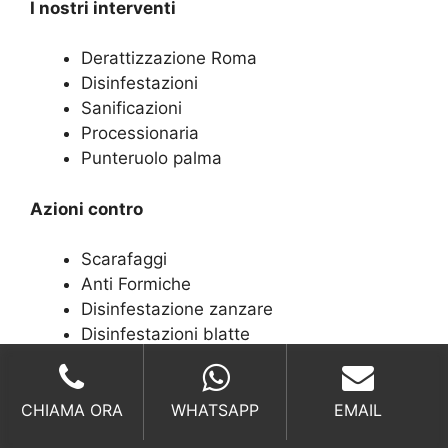
I nostri interventi
Derattizzazione Roma
Disinfestazioni
Sanificazioni
Processionaria
Punteruolo palma
Azioni contro
Scarafaggi
Anti Formiche
Disinfestazione zanzare
Disinfestazioni blatte
Disinfestazioni tafani
Chiamateci per
CHIAMA ORA
WHATSAPP
EMAIL