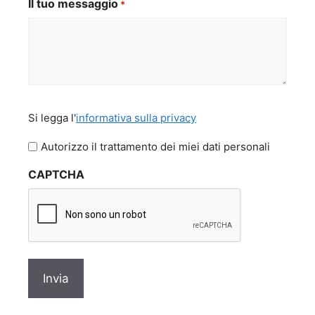
Il tuo messaggio
*
Si
Si legga l'
informativa sulla privacy
legga
l'informativa
Autorizzo il trattamento dei miei dati personali
sulla
CAPTCHA
privacy
*