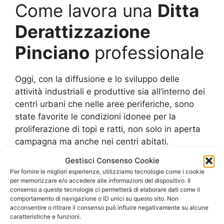
Come lavora una
Ditta
Derattizzazione
Pinciano
professionale
Oggi, con la diffusione e lo sviluppo delle
attività industriali e produttive sia all’interno dei
centri urbani che nelle aree periferiche, sono
state favorite le condizioni idonee per la
proliferazione di topi e ratti, non solo in aperta
campagna ma anche nei centri abitati.
Gestisci Consenso Cookie
La presenza di canali, fossati e corsi d’acqua, le
Per fornire le migliori esperienze, utilizziamo tecnologie come i cookie
discariche a cielo aperto, la struttura ampia e
per memorizzare e/o accedere alle informazioni del dispositivo. Il
consenso a queste tecnologie ci permetterà di elaborare dati come il
complessa delle architetture industriali e,
comportamento di navigazione o ID unici su questo sito. Non
soprattutto, la possibilità di alimentarsi e di
acconsentire o ritirare il consenso può influire negativamente su alcune
proliferare in un ambiente dalla temperatura
caratteristiche e funzioni.