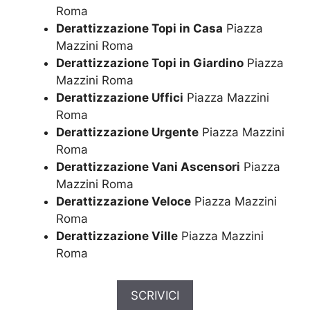
Roma
Derattizzazione Topi in Casa
Piazza
Mazzini Roma
Derattizzazione Topi in Giardino
Piazza
Mazzini Roma
Derattizzazione Uffici
Piazza Mazzini
Roma
Derattizzazione Urgente
Piazza Mazzini
Roma
Derattizzazione Vani Ascensori
Piazza
Mazzini Roma
Derattizzazione Veloce
Piazza Mazzini
Roma
Derattizzazione Ville
Piazza Mazzini
Roma
SCRIVICI