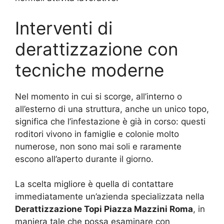
Interventi di
derattizzazione con
tecniche moderne
Nel momento in cui si scorge, all’interno o
all’esterno di una struttura, anche un unico topo,
significa che l’infestazione è già in corso: questi
roditori vivono in famiglie e colonie molto
numerose, non sono mai soli e raramente
escono all’aperto durante il giorno.
La scelta migliore è quella di contattare
immediatamente un’azienda specializzata nella
Derattizzazione Topi Piazza Mazzini Roma
, in
maniera tale che possa esaminare con