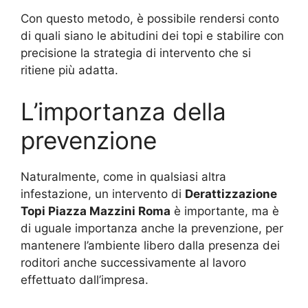
Con questo metodo, è possibile rendersi conto
di quali siano le abitudini dei topi e stabilire con
precisione la strategia di intervento che si
ritiene più adatta.
L’importanza della
prevenzione
Naturalmente, come in qualsiasi altra
infestazione, un intervento di
Derattizzazione
Topi Piazza Mazzini Roma
è importante, ma è
di uguale importanza anche la prevenzione, per
mantenere l’ambiente libero dalla presenza dei
roditori anche successivamente al lavoro
effettuato dall’impresa.