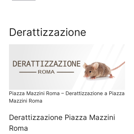
Derattizzazione
Piazza Mazzini Roma – Derattizzazione a Piazza
Mazzini Roma
Derattizzazione Piazza Mazzini
Roma