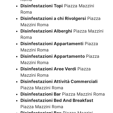
Disinfestazioni Topi
Piazza Mazzini
Roma
Disinfestazioni a chi Rivolgersi
Piazza
Mazzini Roma
Disinfestazioni Alberghi
Piazza Mazzini
Roma
Disinfestazioni Appartamenti
Piazza
Mazzini Roma
Disinfestazioni Appartamento
Piazza
Mazzini Roma
Disinfestazioni Aree Verdi
Piazza
Mazzini Roma
Disinfestazioni Attività Commerciali
Piazza Mazzini Roma
Disinfestazioni Bar
Piazza Mazzini Roma
Disinfestazioni Bed And Breakfast
Piazza Mazzini Roma