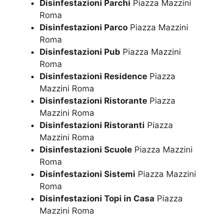
Disinfestazioni Parchi
Piazza Mazzini
Roma
Disinfestazioni Parco
Piazza Mazzini
Roma
Disinfestazioni Pub
Piazza Mazzini
Roma
Disinfestazioni Residence
Piazza
Mazzini Roma
Disinfestazioni Ristorante
Piazza
Mazzini Roma
Disinfestazioni Ristoranti
Piazza
Mazzini Roma
Disinfestazioni Scuole
Piazza Mazzini
Roma
Disinfestazioni Sistemi
Piazza Mazzini
Roma
Disinfestazioni Topi in Casa
Piazza
Mazzini Roma