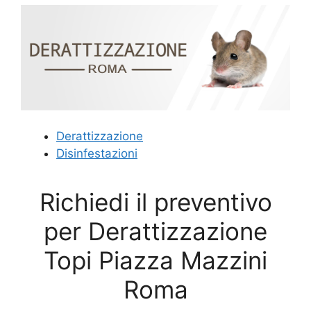
Derattizzazione
Disinfestazioni
Richiedi il preventivo
per Derattizzazione
Topi Piazza Mazzini
Roma