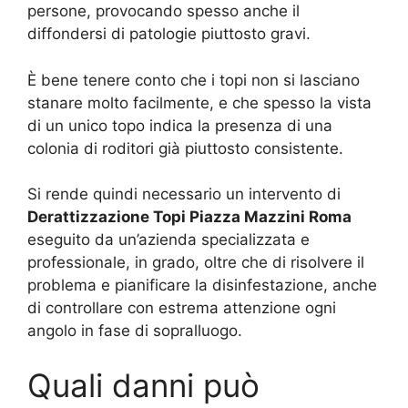
persone, provocando spesso anche il
diffondersi di patologie piuttosto gravi.
È bene tenere conto che i topi non si lasciano
stanare molto facilmente, e che spesso la vista
di un unico topo indica la presenza di una
colonia di roditori già piuttosto consistente.
Si rende quindi necessario un intervento di
Derattizzazione Topi Piazza Mazzini Roma
eseguito da un’azienda specializzata e
professionale, in grado, oltre che di risolvere il
problema e pianificare la disinfestazione, anche
di controllare con estrema attenzione ogni
angolo in fase di sopralluogo.
Quali danni può