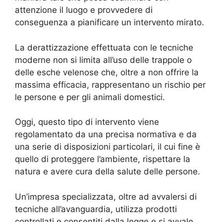
attenzione il luogo e provvedere di
conseguenza a pianificare un intervento mirato.
La derattizzazione effettuata con le tecniche
moderne non si limita all’uso delle trappole o
delle esche velenose che, oltre a non offrire la
massima efficacia, rappresentano un rischio per
le persone e per gli animali domestici.
Oggi, questo tipo di intervento viene
regolamentato da una precisa normativa e da
una serie di disposizioni particolari, il cui fine è
quello di proteggere l’ambiente, rispettare la
natura e avere cura della salute delle persone.
Un’impresa specializzata, oltre ad avvalersi di
tecniche all’avanguardia, utilizza prodotti
controllati e consentiti dalla legge e si avvale