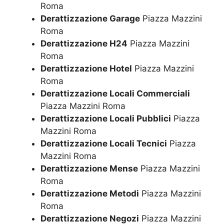
Roma
Derattizzazione Garage
Piazza Mazzini
Roma
Derattizzazione H24
Piazza Mazzini
Roma
Derattizzazione Hotel
Piazza Mazzini
Roma
Derattizzazione Locali Commerciali
Piazza Mazzini Roma
Derattizzazione Locali Pubblici
Piazza
Mazzini Roma
Derattizzazione Locali Tecnici
Piazza
Mazzini Roma
Derattizzazione Mense
Piazza Mazzini
Roma
Derattizzazione Metodi
Piazza Mazzini
Roma
Derattizzazione Negozi
Piazza Mazzini