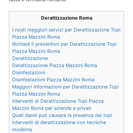
Derattizzazione Roma
I nosti maggiori servizi per Derattizzazione Topi
Piazza Mazzini Roma
Richiedi il preventivo per Derattizzazione Topi
Piazza Mazzini Roma
Derattizzazione
Derattizzazione Piazza Mazzini Roma
Disinfestazioni
Disinfestazioni Piazza Mazzini Roma
Maggiori informazioni per Derattizzazione Topi
Piazza Mazzini Roma
Interventi di Derattizzazione Topi Piazza
Mazzini Roma per aziende e privati
Quali danni può causare la presenza dei topi
Interventi di derattizzazione con tecniche
moderne