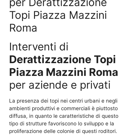
per Derattizzazione
Topi Piazza Mazzini
Roma
Interventi di
Derattizzazione Topi
Piazza Mazzini Roma
per aziende e privati
La presenza dei topi nei centri urbani e negli
ambienti produttivi e commerciali è piuttosto
diffusa, in quanto le caratteristiche di questo
tipo di strutture favoriscono lo sviluppo e la
proliferazione delle colonie di questi roditori.