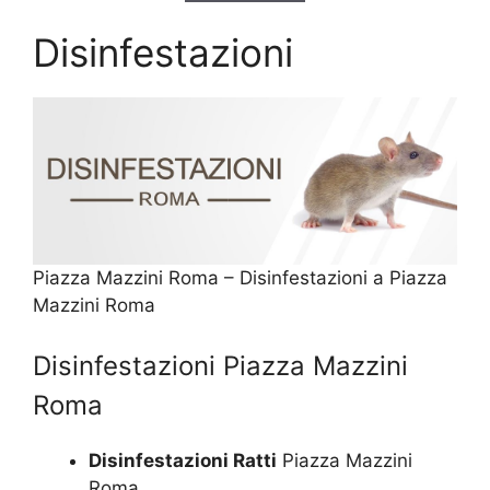
Disinfestazioni
Piazza Mazzini Roma – Disinfestazioni a Piazza
Mazzini Roma
Disinfestazioni Piazza Mazzini
Roma
Disinfestazioni Ratti
Piazza Mazzini
Roma