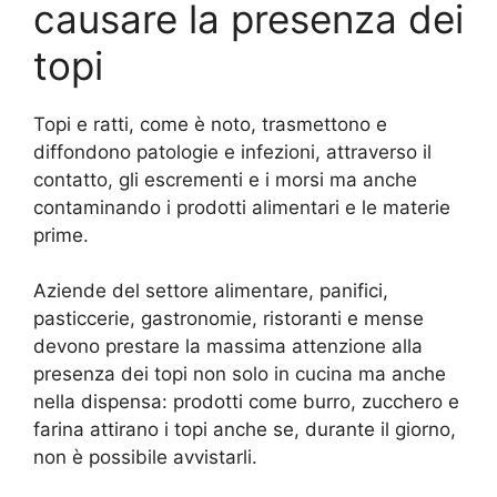
causare la presenza dei
topi
Topi e ratti, come è noto, trasmettono e
diffondono patologie e infezioni, attraverso il
contatto, gli escrementi e i morsi ma anche
contaminando i prodotti alimentari e le materie
prime.
Aziende del settore alimentare, panifici,
pasticcerie, gastronomie, ristoranti e mense
devono prestare la massima attenzione alla
presenza dei topi non solo in cucina ma anche
nella dispensa: prodotti come burro, zucchero e
farina attirano i topi anche se, durante il giorno,
non è possibile avvistarli.