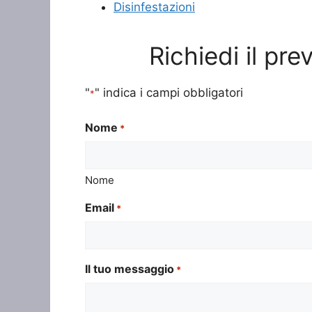
Disinfestazioni
Richiedi il pr
"
" indica i campi obbligatori
*
Nome
*
Nome
Email
*
Il tuo messaggio
*