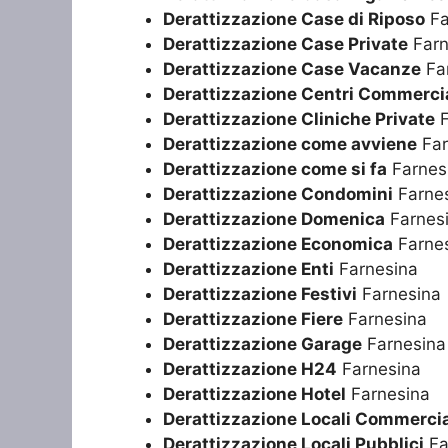
Derattizzazione Case di Riposo
Fa
Derattizzazione Case Private
Farn
Derattizzazione Case Vacanze
Fa
Derattizzazione Centri Commercia
Derattizzazione Cliniche Private
F
Derattizzazione come avviene
Far
Derattizzazione come si fa
Farnes
Derattizzazione Condomini
Farne
Derattizzazione Domenica
Farnes
Derattizzazione Economica
Farne
Derattizzazione Enti
Farnesina
Derattizzazione Festivi
Farnesina
Derattizzazione Fiere
Farnesina
Derattizzazione Garage
Farnesina
Derattizzazione H24
Farnesina
Derattizzazione Hotel
Farnesina
Derattizzazione Locali Commercia
Derattizzazione Locali Pubblici
Fa