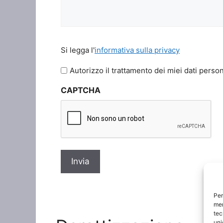
Si
Si legga l'
informativa sulla privacy
legga
l'informativa
Autorizzo il trattamento dei miei dati person
sulla
CAPTCHA
privacy
*
Per
mem
tec
uni