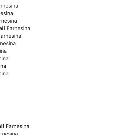
rnesina
esina
rnesina
li
Farnesina
arnesina
nesina
ina
sina
ina
sina
li
Farnesina
rnesina