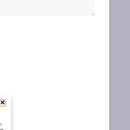
ID
nte