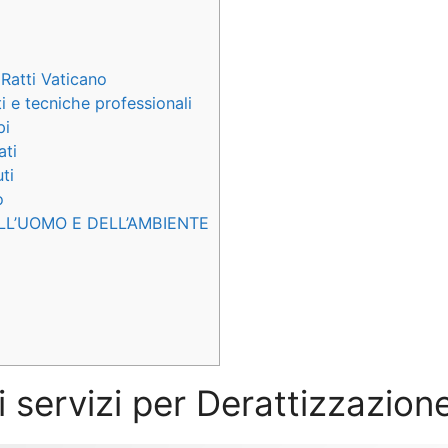
Ratti Vaticano
i e tecniche professionali
pi
ati
ti
o
LL’UOMO E DELL’AMBIENTE
i servizi per Derattizzazion