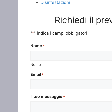
Disinfestazioni
Richiedi il pr
"
" indica i campi obbligatori
*
Nome
*
Nome
Email
*
Il tuo messaggio
*