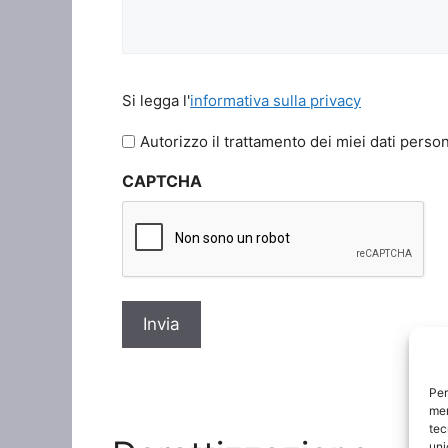
Si
Si legga l'
informativa sulla privacy
legga
l'informativa
Autorizzo il trattamento dei miei dati person
sulla
CAPTCHA
privacy
*
Per
mem
tec
uni