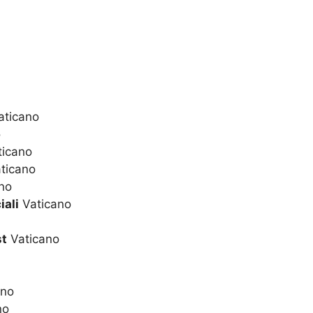
ticano
o
icano
ticano
no
iali
Vaticano
st
Vaticano
ano
no