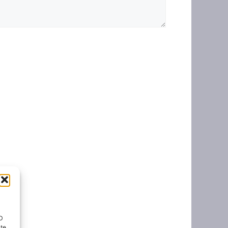
ID
nte