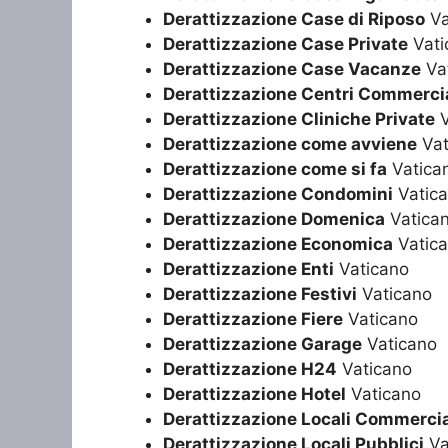
Derattizzazione Case di Riposo
Va
Derattizzazione Case Private
Vati
Derattizzazione Case Vacanze
Va
Derattizzazione Centri Commercia
Derattizzazione Cliniche Private
V
Derattizzazione come avviene
Vat
Derattizzazione come si fa
Vatica
Derattizzazione Condomini
Vatic
Derattizzazione Domenica
Vatica
Derattizzazione Economica
Vatic
Derattizzazione Enti
Vaticano
Derattizzazione Festivi
Vaticano
Derattizzazione Fiere
Vaticano
Derattizzazione Garage
Vaticano
Derattizzazione H24
Vaticano
Derattizzazione Hotel
Vaticano
Derattizzazione Locali Commercia
Derattizzazione Locali Pubblici
Va