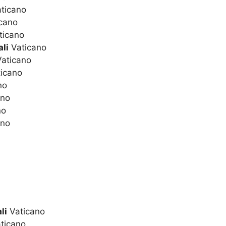
ticano
cano
ticano
li
Vaticano
aticano
icano
no
ano
no
ano
li
Vaticano
ticano