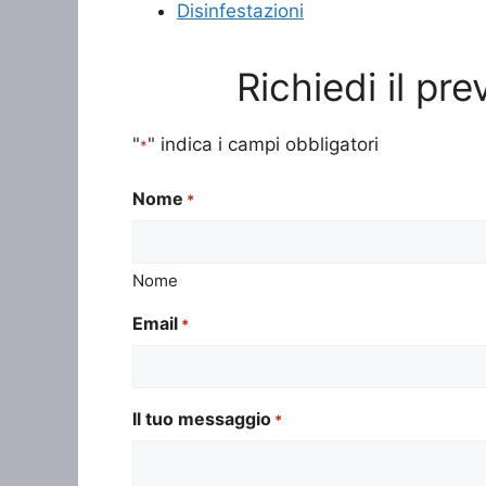
Disinfestazioni
Richiedi il pr
"
" indica i campi obbligatori
*
Nome
*
Nome
Email
*
Il tuo messaggio
*