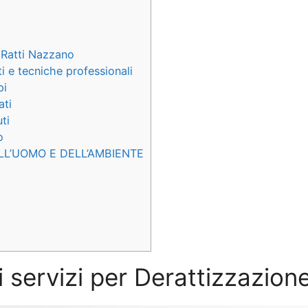
 Ratti Nazzano
 e tecniche professionali
pi
ati
ti
o
LL’UOMO E DELL’AMBIENTE
i servizi per Derattizzazio