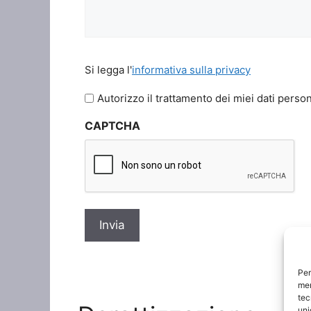
Si
Si legga l'
informativa sulla privacy
legga
l'informativa
Autorizzo il trattamento dei miei dati person
sulla
CAPTCHA
privacy
*
Per
mem
tec
uni