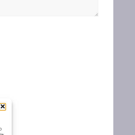
ID
nte