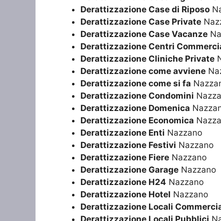
Derattizzazione Case di Riposo
Na
Derattizzazione Case Private
Naz
Derattizzazione Case Vacanze
Na
Derattizzazione Centri Commercia
Derattizzazione Cliniche Private
N
Derattizzazione come avviene
Na
Derattizzazione come si fa
Nazza
Derattizzazione Condomini
Nazza
Derattizzazione Domenica
Nazza
Derattizzazione Economica
Nazza
Derattizzazione Enti
Nazzano
Derattizzazione Festivi
Nazzano
Derattizzazione Fiere
Nazzano
Derattizzazione Garage
Nazzano
Derattizzazione H24
Nazzano
Derattizzazione Hotel
Nazzano
Derattizzazione Locali Commercia
Derattizzazione Locali Pubblici
Na