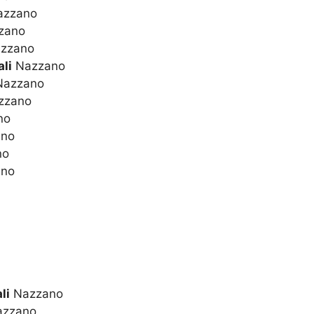
zzano
zano
zzano
li
Nazzano
azzano
zzano
no
no
no
no
li
Nazzano
zzano