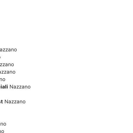
azzano
o
zzano
zzano
no
iali
Nazzano
st
Nazzano
no
no