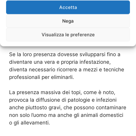
Accetta
Ratti e topi sono presenti normalmente non solo
nelle campagne ma anche in tutti i luoghi
Nega
abitati, e la loro presenza è molto più
abbondante e diffusa di quanto si possa
Visualizza le preferenze
immaginare.
Se la loro presenza dovesse svilupparsi fino a
diventare una vera e propria infestazione,
diventa necessario ricorrere a mezzi e tecniche
professionali per eliminarli.
La presenza massiva dei topi, come è noto,
provoca la diffusione di patologie e infezioni
anche piuttosto gravi, che possono contaminare
non solo l’uomo ma anche gli animali domestici
o gli allevamenti.