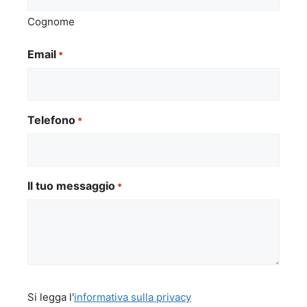
Cognome
Email
*
Telefono
*
Il tuo messaggio
*
Si
Si legga l'
informativa sulla privacy
legga