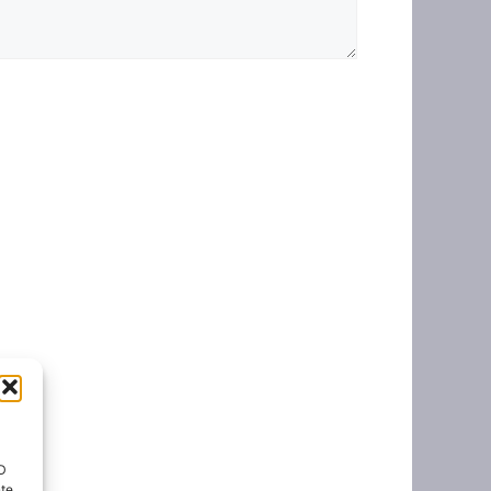
ID
nte