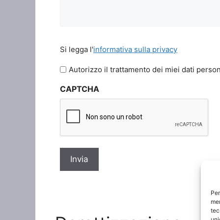
Si
Si legga l'
informativa sulla privacy
legga
l'informativa
Autorizzo il trattamento dei miei dati person
sulla
CAPTCHA
privacy
*
Per
mem
tec
uni