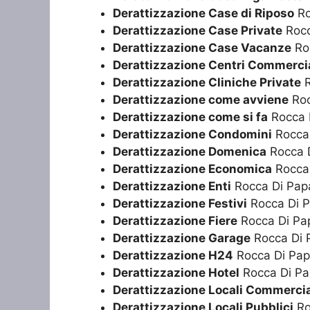
Derattizzazione Case di Riposo
Ro
Derattizzazione Case Private
Rocc
Derattizzazione Case Vacanze
Ro
Derattizzazione Centri Commercia
Derattizzazione Cliniche Private
R
Derattizzazione come avviene
Roc
Derattizzazione come si fa
Rocca 
Derattizzazione Condomini
Rocca
Derattizzazione Domenica
Rocca 
Derattizzazione Economica
Rocca
Derattizzazione Enti
Rocca Di Pap
Derattizzazione Festivi
Rocca Di 
Derattizzazione Fiere
Rocca Di Pa
Derattizzazione Garage
Rocca Di 
Derattizzazione H24
Rocca Di Pa
Derattizzazione Hotel
Rocca Di P
Derattizzazione Locali Commercia
Derattizzazione Locali Pubblici
Ro