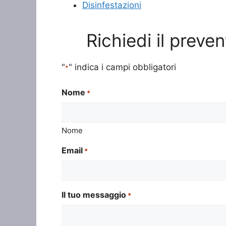
Disinfestazioni
Richiedi il preve
"
" indica i campi obbligatori
*
Nome
*
Nome
Email
*
Il tuo messaggio
*